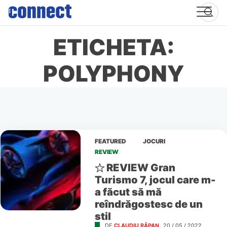
Skip
to
content
ETICHETA:
POLYPHONY
FEATURED
JOCURI
REVIEW
REVIEW Gran
Turismo 7, jocul care m-
a făcut să mă
reîndrăgostesc de un
stil
DE
CLAUDIU RÂPAN
20 / 05 / 2022