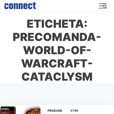
Skip
to
content
ETICHETA:
PRECOMANDA-
WORLD-OF-
WARCRAFT-
CATACLYSM
PRODUSE
STIRI