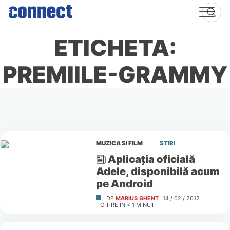
Skip
to
content
ETICHETA:
PREMIILE-GRAMMY
MUZICA SI FILM
STIRI
Aplicaţia oficială
Adele, disponibilă acum
pe Android
DE
MARIUS GHENT
14 / 02 / 2012
CITIRE ÎN
< 1
MINUT