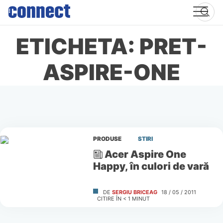
Skip
to
content
ETICHETA: PRET-
ASPIRE-ONE
PRODUSE
STIRI
Acer Aspire One
Happy, în culori de vară
DE
SERGIU BRICEAG
18 / 05 / 2011
CITIRE ÎN
< 1
MINUT