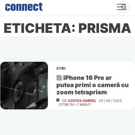
Skip
to
content
ETICHETA: PRISMA
STIRI
iPhone 16 Pro ar
putea primi o cameră cu
zoom tetraprism
DE
COSTEA GABRIEL
20 / 09 / 2023
CITIRE ÎN
< 1
MINUT