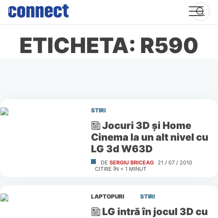
Skip
to
content
ETICHETA: R590
STIRI
Jocuri 3D şi Home
Cinema la un alt nivel cu
LG 3d W63D
DE
SERGIU BRICEAG
21 / 07 / 2010
CITIRE ÎN
< 1
MINUT
LAPTOPURI
STIRI
LG intră în jocul 3D cu