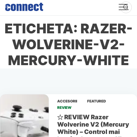
Skip
to
content
ETICHETA: RAZER-
WOLVERINE-V2-
MERCURY-WHITE
ACCESORII
FEATURED
REVIEW
REVIEW Razer
Wolverine V2 (Mercury
White) – Control mai