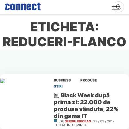
Skip
to
content
ETICHETA:
REDUCERI-FLANCO
BUSINESS
PRODUSE
STIRI
Black Week după
prima zi: 22.000 de
produse vândute, 22%
din gama IT
DE
SERGIU BRICEAG
23 / 03 / 2012
CITIRE ÎN
< 1
MINUT