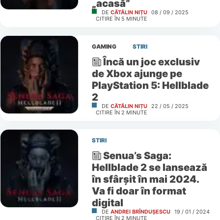
„acasă”
DE
CĂTĂLIN NIȚU
08 / 09 / 2025
CITIRE ÎN
5
MINUTE
GAMING
STIRI
Încă un joc exclusiv
de Xbox ajunge pe
PlayStation 5: Hellblade
2
DE
CĂTĂLIN NIȚU
22 / 05 / 2025
CITIRE ÎN
2
MINUTE
STIRI
Senua’s Saga:
Hellblade 2 se lansează
în sfârșit în mai 2024.
Va fi doar în format
digital
DE
ANDREI BRÎNDUȘESCU
19 / 01 / 2024
CITIRE ÎN
2
MINUTE