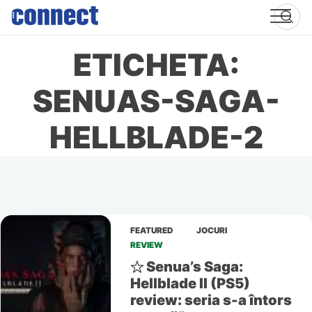
Skip
to
content
ETICHETA:
SENUAS-SAGA-
HELLBLADE-2
FEATURED
JOCURI
REVIEW
Senua’s Saga:
Hellblade II (PS5)
review: seria s-a întors