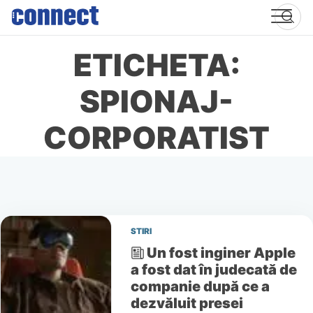
Skip
to
content
ETICHETA:
SPIONAJ-
CORPORATIST
STIRI
Un fost inginer Apple
a fost dat în judecată de
companie după ce a
dezvăluit presei