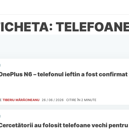
ICHETA: TELEFOAN
I
OnePlus N6 – telefonul ieftin a fost confirma
E
TIBERIU MĂRĂCINEANU
26 / 06 / 2026
CITIRE ÎN
2
MINUTE
I
Cercetătorii au folosit telefoane vechi pentru