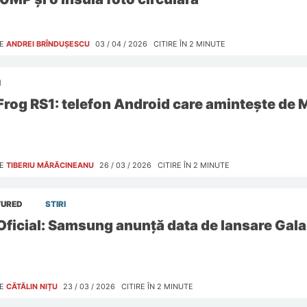
E
ANDREI BRÎNDUȘESCU
03 / 04 / 2026
CITIRE ÎN
2
MINUTE
I
Frog RS1: telefon Android care amintește de 
E
TIBERIU MĂRĂCINEANU
26 / 03 / 2026
CITIRE ÎN
2
MINUTE
TURED
STIRI
Oficial: Samsung anunță data de lansare Gal
E
CĂTĂLIN NIȚU
23 / 03 / 2026
CITIRE ÎN
2
MINUTE