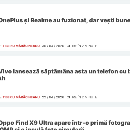
I
OnePlus și Realme au fuzionat, dar vești bune
E
TIBERIU MĂRĂCINEANU
30 / 04 / 2026
CITIRE ÎN
2
MINUTE
I
Vivo lansează săptămâna asta un telefon cu 
Ah
E
TIBERIU MĂRĂCINEANU
22 / 04 / 2026
CITIRE ÎN
2
MINUTE
I
Oppo Find X9 Ultra apare într-o primă fotogra
0MP și o insulă foto circulară