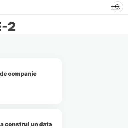
E-2
t de companie
 a construi un data