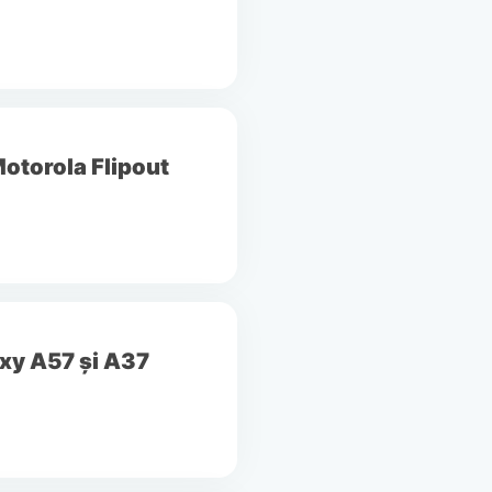
Motorola Flipout
axy A57 și A37