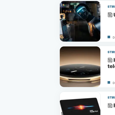
STIR
D
STIR
te
D
STIR