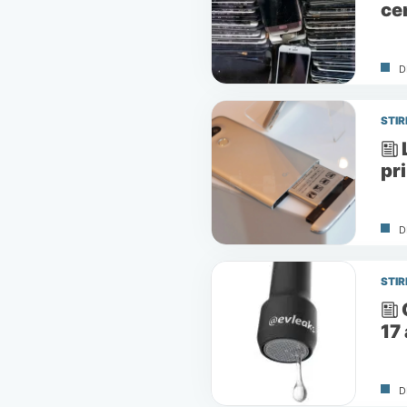
ce
D
STIR
pr
D
STIR
17 
D