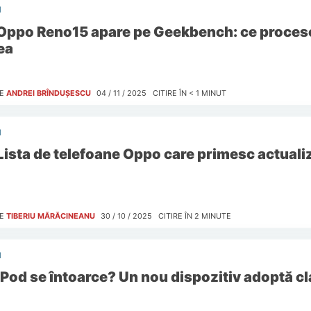
I
Oppo Reno15 apare pe Geekbench: ce proceso
ea
E
ANDREI BRÎNDUȘESCU
04 / 11 / 2025
CITIRE ÎN
< 1
MINUT
I
Lista de telefoane Oppo care primesc actuali
E
TIBERIU MĂRĂCINEANU
30 / 10 / 2025
CITIRE ÎN
2
MINUTE
I
iPod se întoarce? Un nou dispozitiv adoptă cl