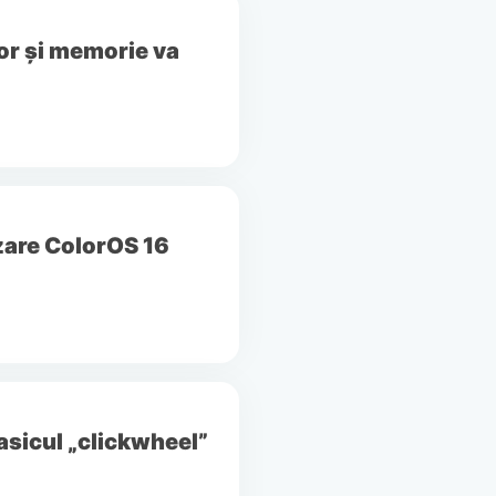
r și memorie va
zare ColorOS 16
asicul „clickwheel”