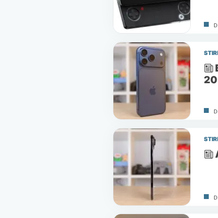
D
STIR
20
D
STIR
D