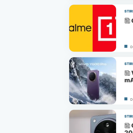
STIR
D
STIR
m
D
STIR
20