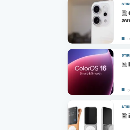
STIR
av
D
STIR
D
STIR