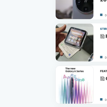
D
STIR
D
FEA
D