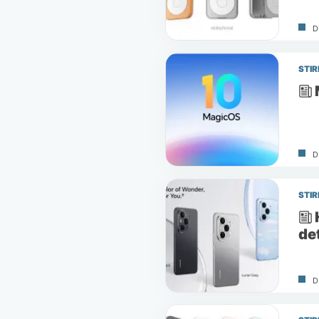
D
STIR
D
STIR
de
D