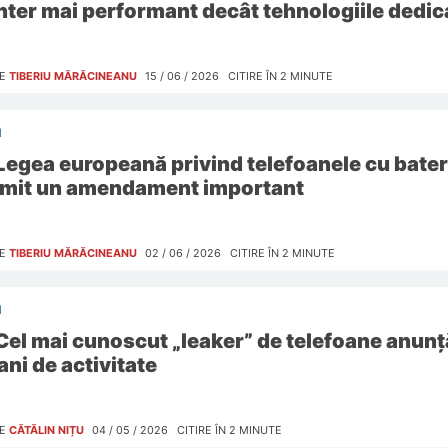
nter mai performant decât tehnologiile dedic
E
TIBERIU MĂRĂCINEANU
15 / 06 / 2026
CITIRE ÎN
2
MINUTE
I
Legea europeană privind telefoanele cu baterii
imit un amendament important
E
TIBERIU MĂRĂCINEANU
02 / 06 / 2026
CITIRE ÎN
2
MINUTE
I
Cel mai cunoscut „leaker” de telefoane anunț
ani de activitate
E
CĂTĂLIN NIȚU
04 / 05 / 2026
CITIRE ÎN
2
MINUTE