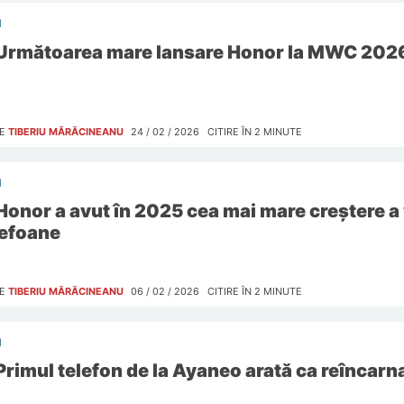
I
Următoarea mare lansare Honor la MWC 2026 
E
TIBERIU MĂRĂCINEANU
24 / 02 / 2026
CITIRE ÎN
2
MINUTE
I
Honor a avut în 2025 cea mai mare creștere a
lefoane
E
TIBERIU MĂRĂCINEANU
06 / 02 / 2026
CITIRE ÎN
2
MINUTE
I
Primul telefon de la Ayaneo arată ca reîncarna