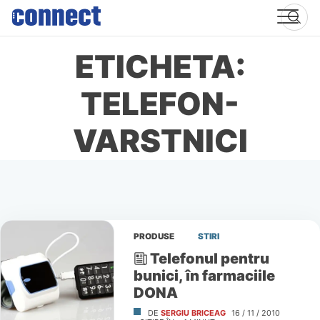
Skip
to
content
ETICHETA:
TELEFON-
VARSTNICI
PRODUSE
STIRI
Telefonul pentru
bunici, în farmaciile
DONA
DE
SERGIU BRICEAG
16 / 11 / 2010