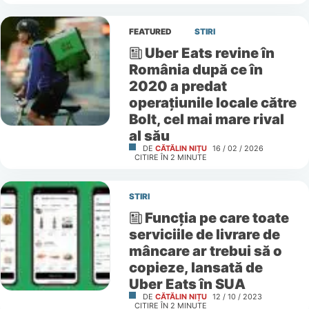
FEATURED
STIRI
Uber Eats revine în
România după ce în
2020 a predat
operațiunile locale către
Bolt, cel mai mare rival
al său
DE
CĂTĂLIN NIȚU
16 / 02 / 2026
CITIRE ÎN
2
MINUTE
STIRI
Funcția pe care toate
serviciile de livrare de
mâncare ar trebui să o
copieze, lansată de
Uber Eats în SUA
DE
CĂTĂLIN NIȚU
12 / 10 / 2023
CITIRE ÎN
2
MINUTE