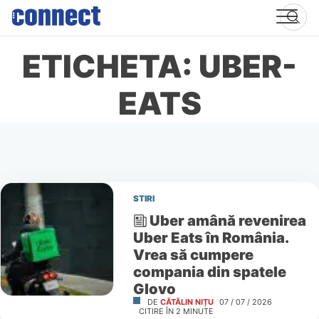
Skip
to
content
ETICHETA: UBER-
EATS
STIRI
Uber amână revenirea
Uber Eats în România.
Vrea să cumpere
compania din spatele
Glovo
DE
CĂTĂLIN NIȚU
07 / 07 / 2026
CITIRE ÎN
2
MINUTE