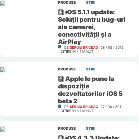
PRODUSE
STIRI
iOS 5.1.1 update:
Soluţii pentru bug-uri
ale camerei,
conectivităţii şi a
AirPlay
DE
SERGIU BRICEAG
08 / 05 / 2012
CITIRE ÎN
< 1
MINUT
PRODUSE
STIRI
Apple le pune la
dispoziţie
dezvoltatorilor iOS 5
beta 2
DE
SERGIU BRICEAG
27 / 06 / 2011
CITIRE ÎN
< 1
MINUT
PRODUSE
STIRI
iOS 4.3.3 Update: