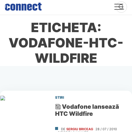
Skip
to
content
ETICHETA:
VODAFONE-HTC-
WILDFIRE
STIRI
Vodafone lansează
HTC Wildfire
DE
SERGIU BRICEAG
28 / 07 / 2010