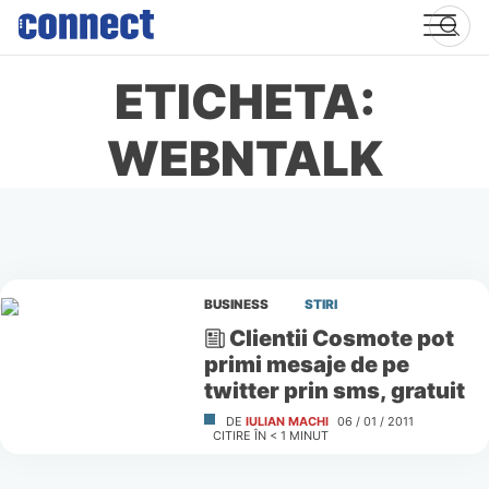
Skip
to
content
ETICHETA:
WEBNTALK
BUSINESS
STIRI
Clientii Cosmote pot
primi mesaje de pe
twitter prin sms, gratuit
DE
IULIAN MACHI
06 / 01 / 2011
CITIRE ÎN
< 1
MINUT