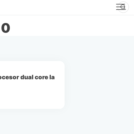
-0
ocesor dual core la