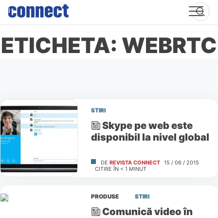
Skip
to
content
ETICHETA: WEBRTC
STIRI
Skype pe web este
disponibil la nivel global
DE
REVISTA CONNECT
15 / 06 / 2015
CITIRE ÎN
< 1
MINUT
PRODUSE
STIRI
Comunică video în