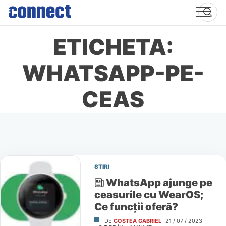
Skip
to
content
ETICHETA:
WHATSAPP-PE-
CEAS
STIRI
WhatsApp ajunge pe
ceasurile cu WearOS;
Ce funcţii oferă?
DE
COSTEA GABRIEL
21 / 07 / 2023