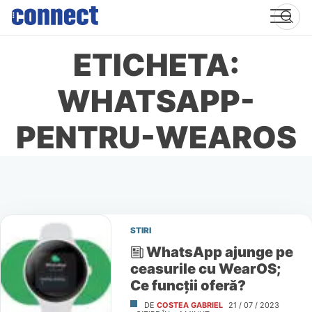
Skip
to
content
ETICHETA:
WHATSAPP-
PENTRU-WEAROS
STIRI
WhatsApp ajunge pe
ceasurile cu WearOS;
Ce funcţii oferă?
DE
COSTEA GABRIEL
21 / 07 / 2023