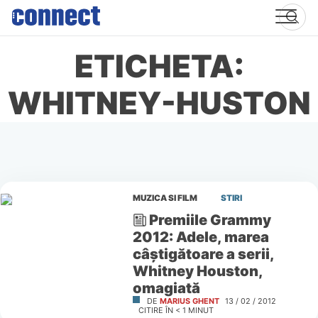
Skip
to
content
ETICHETA:
WHITNEY-HUSTON
MUZICA SI FILM
STIRI
Premiile Grammy
2012: Adele, marea
câştigătoare a serii,
Whitney Houston,
omagiată
DE
MARIUS GHENT
13 / 02 / 2012
CITIRE ÎN
< 1
MINUT