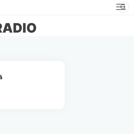
RADIO
ă