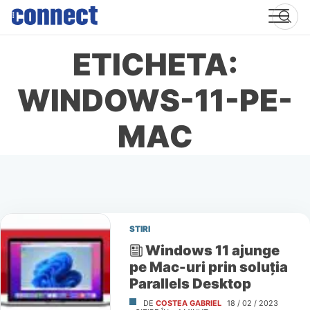
Skip
to
content
ETICHETA:
WINDOWS-11-PE-
MAC
STIRI
Windows 11 ajunge
pe Mac-uri prin soluţia
Parallels Desktop
DE
COSTEA GABRIEL
18 / 02 / 2023