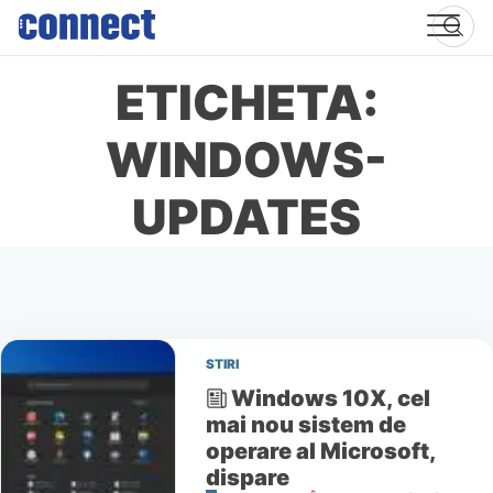
Skip
to
content
ETICHETA:
WINDOWS-
UPDATES
STIRI
Windows 10X, cel
mai nou sistem de
operare al Microsoft,
dispare