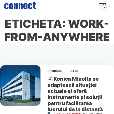
Skip
to
content
ETICHETA: WORK-
FROM-ANYWHERE
PRODUSE
STIRI
Konica Minolta se
adaptează situației
actuale și oferă
instrumente și soluții
pentru facilitarea
lucrului de la distanță