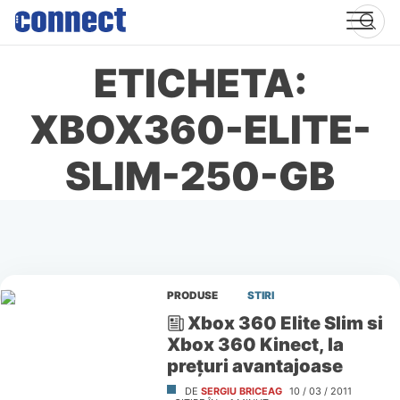
Skip
to
content
ETICHETA:
XBOX360-ELITE-
SLIM-250-GB
PRODUSE
STIRI
Xbox 360 Elite Slim si
Xbox 360 Kinect, la
preţuri avantajoase
DE
SERGIU BRICEAG
10 / 03 / 2011