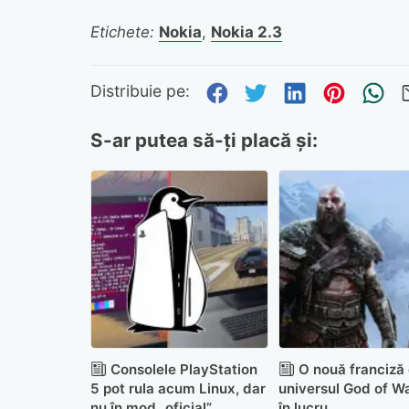
Etichete:
Nokia
,
Nokia 2.3
Distribuie pe Fa
Distribuie pe 
Distribuie
Distri
Tr
Distribuie pe:
S-ar putea să-ți placă și:
Consolele PlayStation
O nouă franciză 
5 pot rula acum Linux, dar
universul God of W
nu în mod „oficial”
în lucru