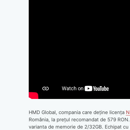
HMD Global, compania care deține licența
N
România, la prețul recomandat de 579 RON. 
varianta de memorie de 2/32GB. Echipat cu o