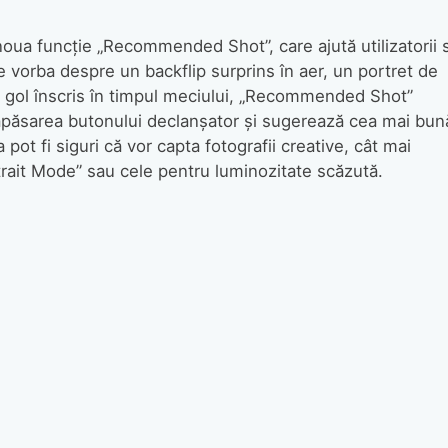
oua funcție „Recommended Shot”, care ajută utilizatorii 
e vorba despre un backflip surprins în aer, un portret de
 gol înscris în timpul meciului, „Recommended Shot”
ă apăsarea butonului declanșator și sugerează cea mai bun
a pot fi siguri că vor capta fotografii creative, cât mai
rtrait Mode” sau cele pentru luminozitate scăzută.