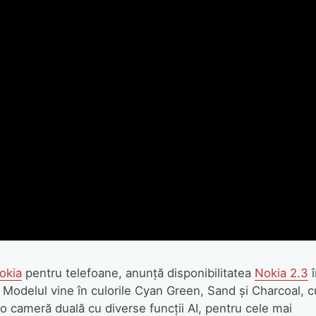
okia
pentru telefoane, anunță disponibilitatea
Nokia 2.3
î
Modelul vine în culorile Cyan Green, Sand și Charcoal, c
 cameră duală cu diverse funcții AI, pentru cele mai