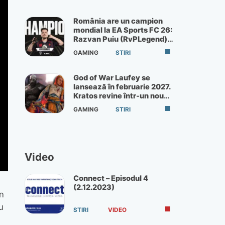
România are un campion
mondial la EA Sports FC 26:
Razvan Puiu (RvPLegend)
câștigă turneul de la Paris
GAMING
STIRI
God of War Laufey se
lansează în februarie 2027.
Kratos revine într-un nou
God of War
GAMING
STIRI
Video
Connect – Episodul 4
(2.12.2023)
n
u
STIRI
VIDEO