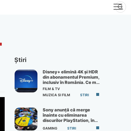
Știri
Disney+ elimină 4K și HDR
din abonamentul Premium,
inclusiv în România. Ce mai
primești de 60 lei pe lună
FILM & TV
MUZICA SI FILM
STIRI
Sony anunță că merge
înainte cu eliminarea
discurilor PlayStation, în
ciuda protestelor
GAMING
STIRI