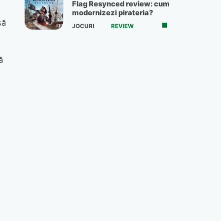
Flag Resynced review: cum
modernizezi pirateria?
să
JOCURI
REVIEW
ă