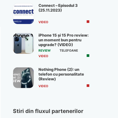
Connect – Episodul 3
(25.11.2023)
VIDEO
iPhone 15 și 15 Pro review:
un moment bun pentru
upgrade? (VIDEO)
REVIEW
TELEFOANE
VIDEO
Nothing Phone (2): un
telefon cu personalitate
(Review)
VIDEO
Stiri din fluxul partenerilor