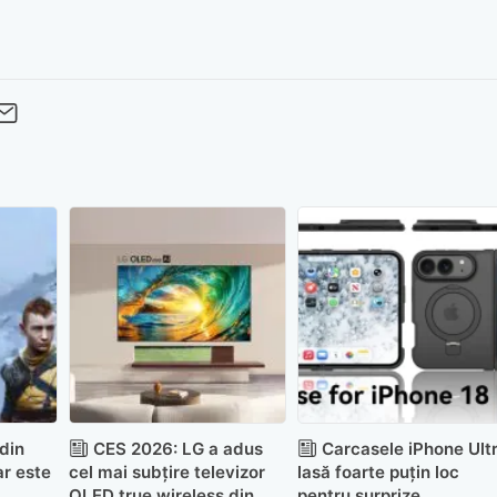
cebook
Twitter
 pe LinkedIn
buie pe Pinterest
imite prin whatsapp
Trimite pe Email
din
CES 2026: LG a adus
Carcasele iPhone Ult
ar este
cel mai subțire televizor
lasă foarte puțin loc
OLED true wireless din
pentru surprize