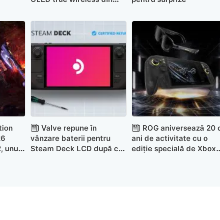
lume, W6
tion
Valve repune în
ROG aniversează 20 
26
vânzare baterii pentru
ani de activitate cu o
, unul
Steam Deck LCD după ce
ediție specială de Xbox
eciate
au apărut informații care
Ally X
spuneau că au oprit
producția