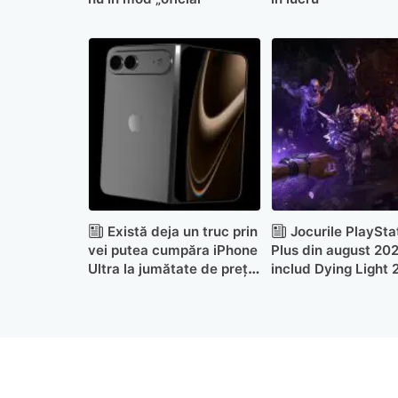
Există deja un truc prin
Jocurile PlaySta
vei putea cumpăra iPhone
Plus din august 20
Ultra la jumătate de preț.
includ Dying Light 2
Trebuie doar să ai răbdare
dintre cele mai apr
titluri cu zombie