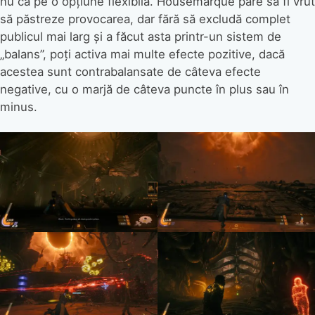
nu ca pe o opțiune flexibilă. Housemarque pare să fi vrut
să păstreze provocarea, dar fără să excludă complet
publicul mai larg și a făcut asta printr-un sistem de
„balans”, poți activa mai multe efecte pozitive, dacă
acestea sunt contrabalansate de câteva efecte
negative, cu o marjă de câteva puncte în plus sau în
minus.