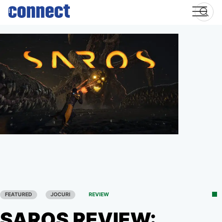
Skip
to
content
FEATURED
JOCURI
REVIEW
SAROS REVIEW: