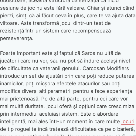
obositoare, această structură dă senzația că nicio
sesiune de joc nu este fără valoare. Chiar și atunci când
pierzi, simți că ai făcut ceva în plus, care te va ajuta data
viitoare. Asta transformă jocul dintr-un test de
rezistență într-un sistem care recompensează
perseverența.
Foarte important este și faptul că Saros nu uită de
jucătorii care nu vor, sau nu pot să îndure același nivel
de dificultate ca veteranii genului. Carcosan Modifiers
introduc un set de ajustări prin care poți reduce puterea
inamicilor, poți micșora efectele atacurilor sau poți
modifica diverși alți parametrii pentru a face experiența
mai prietenoasă. Pe de altă parte, pentru cei care vor
mai multă duritate, jocul oferă și opțiuni care cresc miza
prin intermediul aceluiași sistem. Este o abordare
inteligentă, mai ales într-un moment în care multe
jocuri
de tip roguelite încă tratează dificultatea ca pe o barieră,