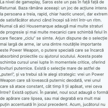
La nivel de gameplay, Saros este un pas în față față de
Returnal. Baza rămâne aceeași: un joc de acțiune intens
la persoana a treia, rapid, chiar haotic uneori, dar extrem
de satisfăcător atunci când începi să intri într-un ritm.
Numai că aici Housemarque adaugă mai multe straturi
de progresie și mai multe mecanici care schimbă felul în
care fiecare „ciclu” se simte. Arjun dispune de o selecție
mai largă de arme, iar una dintre noutățile importante
este Power Weapon, o putere specială care se încarcă
absorbind proiectile cu ajutorul scutului. Acesta poate
schimba cursul unei lupte în momentele critice, oferind
lovituri puternice. Există o selecție mare de astfel de
„puteri”, și va trebui să le alegi strategic: vrei un Power
Weapon care să lovească puternic deodată, vrei unul
care să atace constant, cât timp îl ții apăsat, vrei ceva
între? Există opțiuni. În paralel, noul scut adaugă o formă
de apărare care lipsea, sau mai degrabă era mult mai
puțin accentuată în jocul precedent. Acum, jucătorul nu