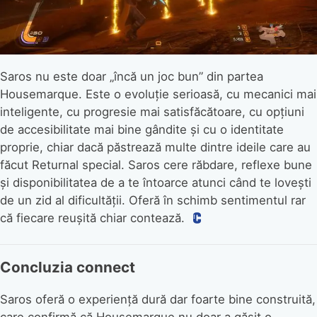
Saros nu este doar „încă un joc bun” din partea
Housemarque. Este o evoluție serioasă, cu mecanici mai
inteligente, cu progresie mai satisfăcătoare, cu opțiuni
de accesibilitate mai bine gândite și cu o identitate
proprie, chiar dacă păstrează multe dintre ideile care au
făcut Returnal special. Saros cere răbdare, reflexe bune
și disponibilitatea de a te întoarce atunci când te lovești
de un zid al dificultății. Oferă în schimb sentimentul rar
că fiecare reușită chiar contează.
Concluzia connect
Saros oferă o experiență dură dar foarte bine construită,
care confirmă că Housemarque nu doar a găsit o