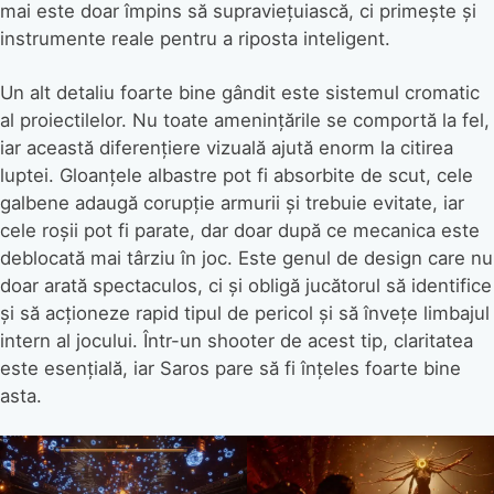
mai este doar împins să supraviețuiască, ci primește și
instrumente reale pentru a riposta inteligent.
Un alt detaliu foarte bine gândit este sistemul cromatic
al proiectilelor. Nu toate amenințările se comportă la fel,
iar această diferențiere vizuală ajută enorm la citirea
luptei. Gloanțele albastre pot fi absorbite de scut, cele
galbene adaugă corupție armurii și trebuie evitate, iar
cele roșii pot fi parate, dar doar după ce mecanica este
deblocată mai târziu în joc. Este genul de design care nu
doar arată spectaculos, ci și obligă jucătorul să identifice
și să acționeze rapid tipul de pericol și să învețe limbajul
intern al jocului. Într-un shooter de acest tip, claritatea
este esențială, iar Saros pare să fi înțeles foarte bine
asta.