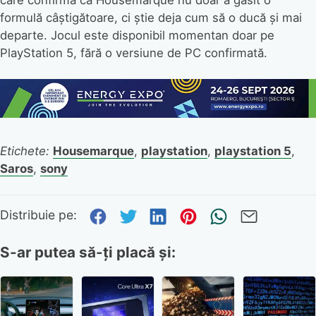
formulă câștigătoare, ci știe deja cum să o ducă și mai
departe. Jocul este disponibil momentan doar pe
PlayStation 5, fără o versiune de PC confirmată.
Etichete:
Housemarque
,
playstation
,
playstation 5
,
Saros
,
sony
Distribuie pe Facebook
Distribuie pe Twitter
Distribuie pe Link
Distribuie pe P
Trimite pr
Trimite
Distribuie pe:
S-ar putea să-ți placă și: