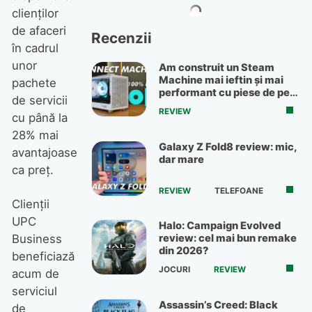
clienţilor
de afaceri
Recenzii
în cadrul
unor
Am construit un Steam
Machine mai ieftin și mai
pachete
performant cu piese de pe
de servicii
OLX
REVIEW
cu până la
28% mai
Galaxy Z Fold8 review: mic,
avantajoase
dar mare
ca preţ.
REVIEW
TELEFOANE
Clienţii
UPC
Halo: Campaign Evolved
Business
review: cel mai bun remake
din 2026?
beneficiază
JOCURI
REVIEW
acum de
serviciul
Assassin’s Creed: Black
de