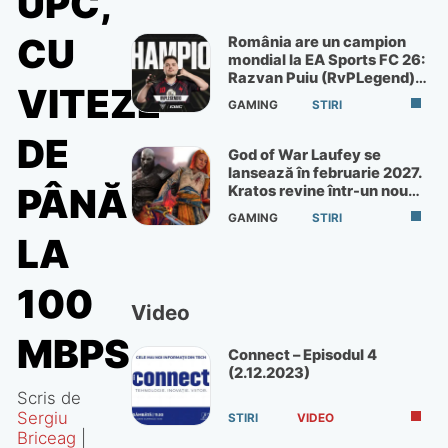
UPC,
CU
România are un campion
mondial la EA Sports FC 26:
Razvan Puiu (RvPLegend)
VITEZE
câștigă turneul de la Paris
GAMING
STIRI
DE
God of War Laufey se
lansează în februarie 2027.
PÂNĂ
Kratos revine într-un nou
God of War
GAMING
STIRI
LA
100
Video
MBPS
Connect – Episodul 4
(2.12.2023)
Scris de
Sergiu
STIRI
VIDEO
Briceag
|