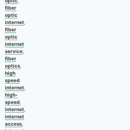
optic
,
fiber
optic
internet
,
fiber
optic
internet
service
,
fiber
optics
,
high
speed
internet
,
high-
speed
,
internet
,
internet
access
,