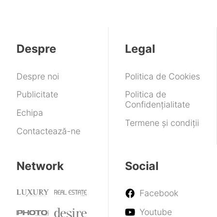
256
2
de
pentru
N1X
globale
nouă
de
securitate
piese
cu
cu
de
nuclee
de
CPU
platforme
la
schimb.
ARM
deschise
Paramount
Despre
Legal
Costurile
și
și
pentru
de
GPU
sigure
cumpărarea
service
cu
Warner
Despre noi
Politica de Cookies
ar
performanță
Bros.
putea
de
Publicitate
Politica de
crește
RTX
Confidențialitate
5070
Echipa
Termene și condiții
Contactează-ne
Network
Social
Facebook
Youtube