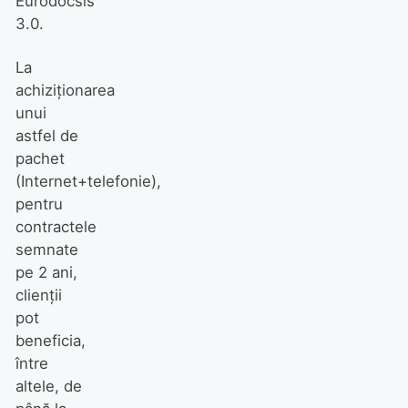
Eurodocsis
3.0.
La
achiziţionarea
unui
astfel de
pachet
(Internet+telefonie),
pentru
contractele
semnate
pe 2 ani,
clienţii
pot
beneficia,
între
altele, de