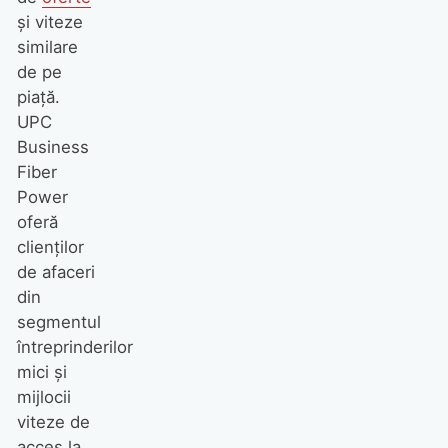
şi viteze
similare
de pe
piaţă.
UPC
Business
Fiber
Power
oferă
clienţilor
de afaceri
din
segmentul
întreprinderilor
mici şi
mijlocii
viteze de
acces la