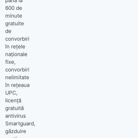
până la
600 de
minute
gratuite
de
convorbiri
în reţele
naţionale
fixe,
convorbiri
nelimitate
în reţeaua
UPC,
licenţă
gratuită
antivirus
Smartguard,
gãzduire