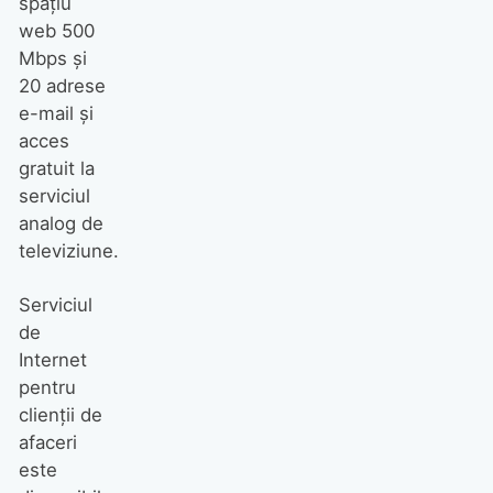
spaţiu
web 500
Mbps şi
20 adrese
e-mail şi
acces
gratuit la
serviciul
analog de
televiziune.
Serviciul
de
Internet
pentru
clienţii de
afaceri
este