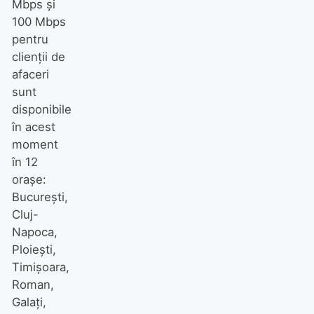
Mbps şi
100 Mbps
pentru
clienţii de
afaceri
sunt
disponibile
în acest
moment
în 12
oraşe:
Bucureşti,
Cluj-
Napoca,
Ploieşti,
Timişoara,
Roman,
Galaţi,