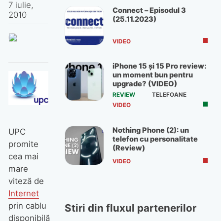
7 iulie,
Connect – Episodul 3
2010
(25.11.2023)
VIDEO
iPhone 15 și 15 Pro review:
un moment bun pentru
upgrade? (VIDEO)
REVIEW
TELEFOANE
VIDEO
Nothing Phone (2): un
UPC
telefon cu personalitate
promite
(Review)
cea mai
VIDEO
mare
viteză de
Internet
prin cablu
Stiri din fluxul partenerilor
disponibilă