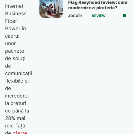
Flag Resynced review: cum
Internet
modernizezi pirateria?
Business
JOCURI
REVIEW
Fiber
Power în
cadrul
unor
pachete
de soluţii
de
comunicaţii
flexibile şi
de
încredere,
la preţuri
cu până la
28% mai
mici faţă
de
oferte