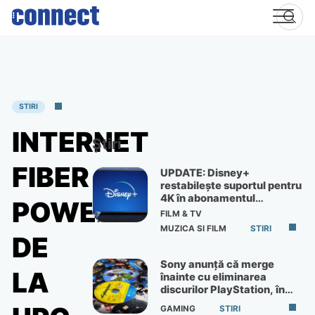
Skip
to
content
STIRI
INTERNET
Știri
FIBER
UPDATE: Disney+
restabilește suportul pentru
4K în abonamentul
POWER
Premium
FILM & TV
MUZICA SI FILM
STIRI
DE
Sony anunță că merge
LA
înainte cu eliminarea
discurilor PlayStation, în
ciuda protestelor
GAMING
STIRI