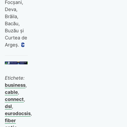
Focşani,
Deva,
Brăila,
Bacău,
Buzău şi
Curtea de
Argeş.
Etichete:
business
,
cable
,
connect
,
dsl
,
eurodocsis
,
fiber