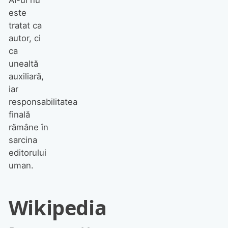
AI-ul nu
este
tratat ca
autor, ci
ca
unealtă
auxiliară,
iar
responsabilitatea
finală
rămâne în
sarcina
editorului
uman.
Wikipedia