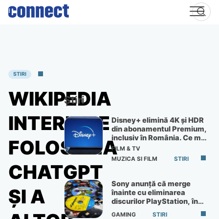
Skip
to
content
STIRI
WIKIPEDIA
Știri
INTERZICE
Disney+ elimină 4K și HDR
din abonamentul Premium,
inclusiv în România. Ce mai
FOLOSIREA
primești de 60 lei pe lună
FILM & TV
MUZICA SI FILM
STIRI
CHATGPT
Sony anunță că merge
ȘI A
înainte cu eliminarea
discurilor PlayStation, în
ciuda protestelor
GAMING
STIRI