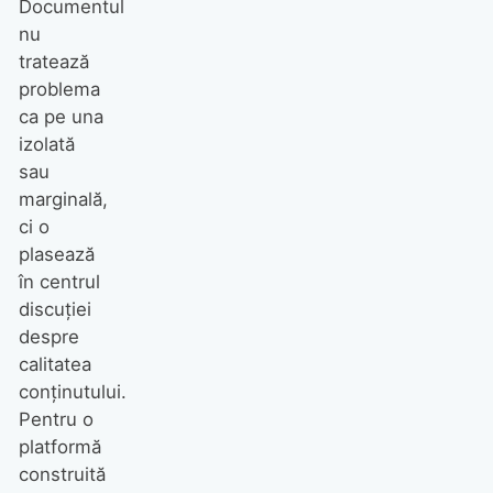
Documentul
nu
tratează
problema
ca pe una
izolată
sau
marginală,
ci o
plasează
în centrul
discuției
despre
calitatea
conținutului.
Pentru o
platformă
construită