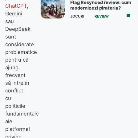
Flag Resynced review: cum
ChatGPT
,
modernizezi pirateria?
Gemini
JOCURI
REVIEW
sau
DeepSeek
sunt
considerate
problematice
pentru că
ajung
frecvent
să intre în
conflict
cu
politicile
fundamentale
ale
platformei
privind