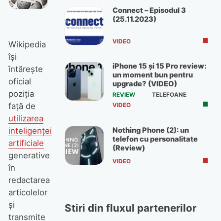
Connect – Episodul 3
(25.11.2023)
VIDEO
Wikipedia
își
iPhone 15 și 15 Pro review:
întărește
un moment bun pentru
oficial
upgrade? (VIDEO)
poziția
REVIEW
TELEFOANE
față de
VIDEO
utilizarea
Nothing Phone (2): un
inteligenței
telefon cu personalitate
artificiale
(Review)
generative
VIDEO
în
redactarea
articolelor
și
Stiri din fluxul partenerilor
transmite