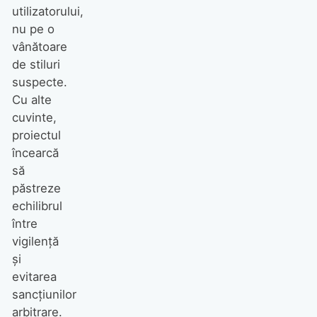
utilizatorului,
nu pe o
vânătoare
de stiluri
suspecte.
Cu alte
cuvinte,
proiectul
încearcă
să
păstreze
echilibrul
între
vigilență
și
evitarea
sancțiunilor
arbitrare.