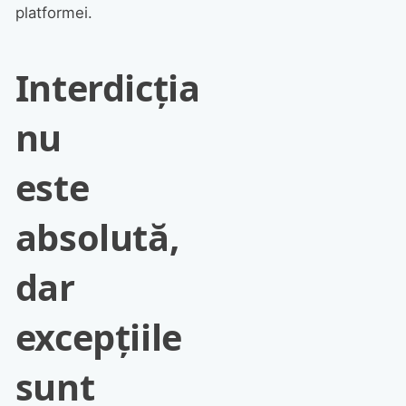
platformei.
Interdicția
nu
este
absolută,
dar
excepțiile
sunt