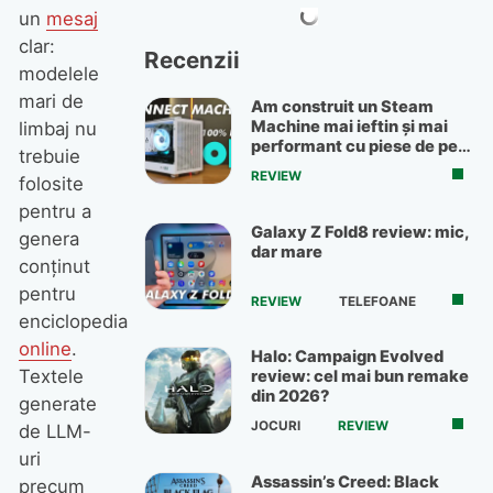
un
mesaj
clar:
Recenzii
modelele
mari de
Am construit un Steam
Machine mai ieftin și mai
limbaj nu
performant cu piese de pe
trebuie
OLX
REVIEW
folosite
pentru a
Galaxy Z Fold8 review: mic,
genera
dar mare
conținut
pentru
REVIEW
TELEFOANE
enciclopedia
online
.
Halo: Campaign Evolved
Textele
review: cel mai bun remake
din 2026?
generate
JOCURI
REVIEW
de LLM-
uri
Assassin’s Creed: Black
precum