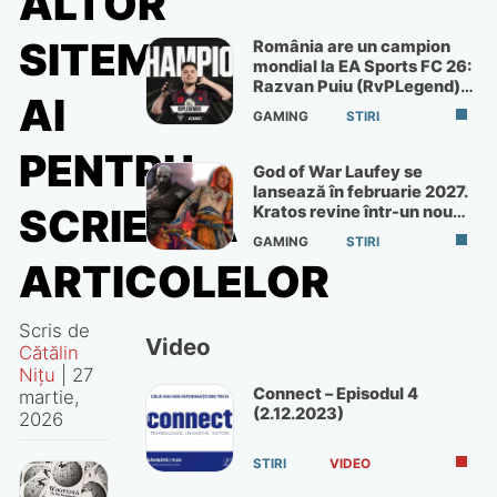
ALTOR
SITEME
România are un campion
mondial la EA Sports FC 26:
Razvan Puiu (RvPLegend)
AI
câștigă turneul de la Paris
GAMING
STIRI
PENTRU
God of War Laufey se
lansează în februarie 2027.
SCRIEREA
Kratos revine într-un nou
God of War
GAMING
STIRI
ARTICOLELOR
Scris de
Video
Cătălin
Nițu
|
27
Connect – Episodul 4
martie,
(2.12.2023)
2026
STIRI
VIDEO