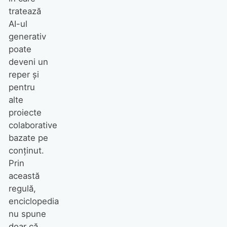
tratează
AI-ul
generativ
poate
deveni un
reper și
pentru
alte
proiecte
colaborative
bazate pe
conținut.
Prin
această
regulă,
enciclopedia
nu spune
doar că