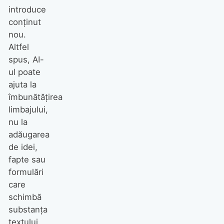
introduce
conținut
nou.
Altfel
spus, AI-
ul poate
ajuta la
îmbunătățirea
limbajului,
nu la
adăugarea
de idei,
fapte sau
formulări
care
schimbă
substanța
textului.