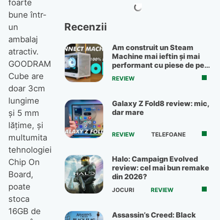
foarte
bune într-
Recenzii
un
ambalaj
Am construit un Steam
atractiv.
Machine mai ieftin și mai
GOODRAM
performant cu piese de pe
OLX
Cube are
REVIEW
doar 3cm
lungime
Galaxy Z Fold8 review: mic,
dar mare
şi 5 mm
lăţime, şi
REVIEW
TELEFOANE
multumita
tehnologiei
Halo: Campaign Evolved
Chip On
review: cel mai bun remake
Board,
din 2026?
poate
JOCURI
REVIEW
stoca
16GB de
Assassin’s Creed: Black