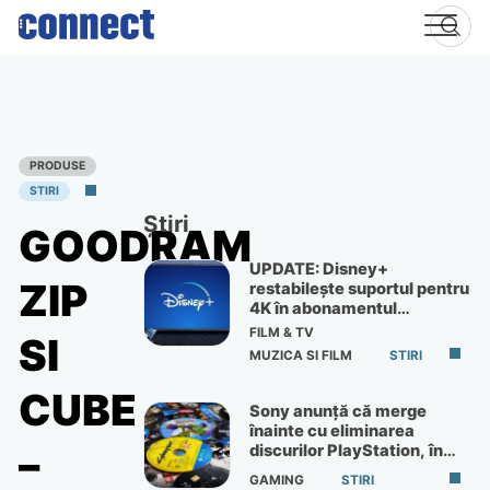
Skip
to
content
PRODUSE
STIRI
Știri
GOODRAM
UPDATE: Disney+
ZIP
restabilește suportul pentru
4K în abonamentul
Premium
FILM & TV
SI
MUZICA SI FILM
STIRI
CUBE
Sony anunță că merge
înainte cu eliminarea
–
discurilor PlayStation, în
ciuda protestelor
GAMING
STIRI