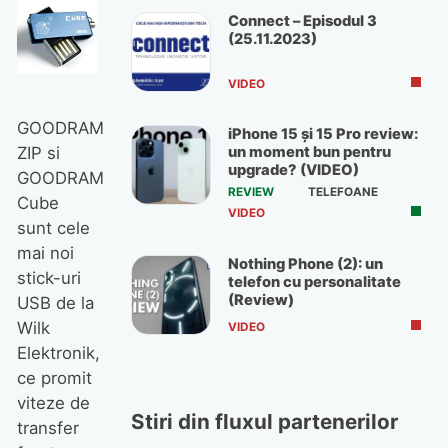
Connect – Episodul 3
(25.11.2023)
VIDEO
GOODRAM
iPhone 15 și 15 Pro review:
ZIP si
un moment bun pentru
upgrade? (VIDEO)
GOODRAM
REVIEW
TELEFOANE
Cube
VIDEO
sunt cele
mai noi
Nothing Phone (2): un
stick-uri
telefon cu personalitate
(Review)
USB de la
Wilk
VIDEO
Elektronik,
ce promit
viteze de
Stiri din fluxul partenerilor
transfer