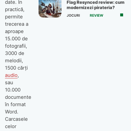
date. În
Flag Resynced review: cum
modernizezi pirateria?
practică,
JOCURI
REVIEW
permite
trecerea a
aproape
15.000 de
fotografii,
3000 de
melodii,
1500 cărţi
audio
,
sau
10.000
documente
în format
Word.
Carcasele
celor