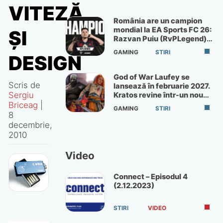
VITEZĂ
România are un campion
mondial la EA Sports FC 26:
ŞI
Razvan Puiu (RvPLegend)
câștigă turneul de la Paris
GAMING
STIRI
DESIGN
God of War Laufey se
Scris de
lansează în februarie 2027.
Sergiu
Kratos revine într-un nou
God of War
Briceag
|
GAMING
STIRI
8
decembrie,
2010
Video
Connect – Episodul 4
(2.12.2023)
STIRI
VIDEO