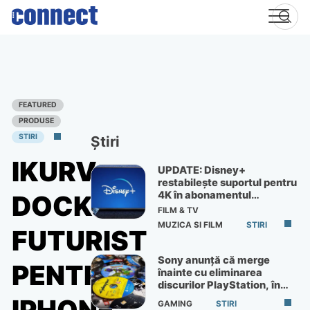
Skip
to
content
FEATURED
PRODUSE
STIRI
Știri
IKURV:
UPDATE: Disney+
restabilește suportul pentru
4K în abonamentul
DOCK
Premium
FILM & TV
MUZICA SI FILM
STIRI
FUTURIST
Sony anunță că merge
PENTRU
înainte cu eliminarea
discurilor PlayStation, în
ciuda protestelor
GAMING
STIRI