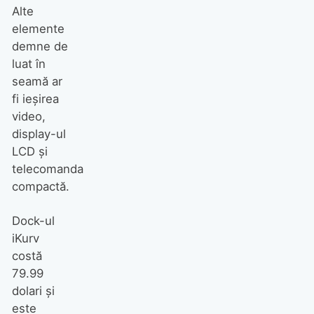
Alte
elemente
demne de
luat în
seamă ar
fi ieşirea
video,
display-ul
LCD şi
telecomanda
compactă.
Dock-ul
iKurv
costă
79.99
dolari şi
este