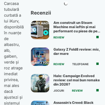
Carcasa
tubulară
Recenzii
curbată a
lui iKurv,
Am construit un Steam
disponibilă
Machine mai ieftin și mai
performant cu piese de pe
în nuanţe
OLX
REVIEW
de
albastru,
Galaxy Z Fold8 review: mic,
alb,
dar mare
galben,
verde şi
REVIEW
TELEFOANE
roz atrage
imediat
Halo: Campaign Evolved
privirea,
review: cel mai bun remake
din 2026?
mai ales
JOCURI
REVIEW
dacă
ajustezi şi
Assassin’s Creed: Black
sistemul