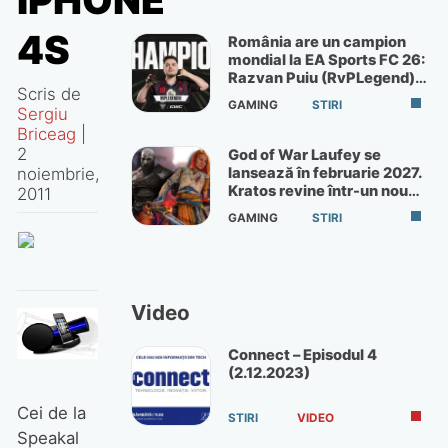
IPHONE
4S
România are un campion
mondial la EA Sports FC 26:
Razvan Puiu (RvPLegend)
Scris de
câștigă turneul de la Paris
GAMING
STIRI
Sergiu
Briceag
|
2
God of War Laufey se
noiembrie,
lansează în februarie 2027.
Kratos revine într-un nou
2011
God of War
GAMING
STIRI
Video
Connect – Episodul 4
(2.12.2023)
Cei de la
STIRI
VIDEO
Speakal