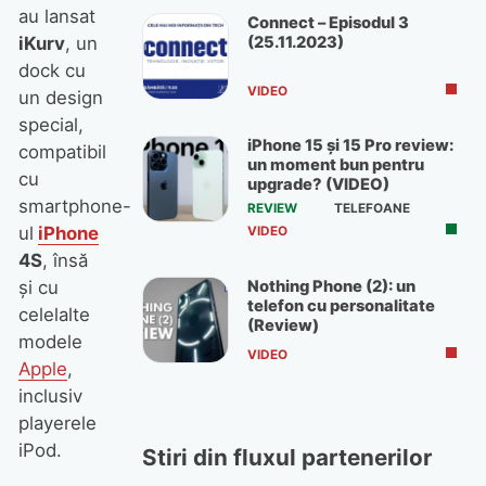
au lansat
Connect – Episodul 3
(25.11.2023)
iKurv
, un
dock cu
VIDEO
un design
special,
iPhone 15 și 15 Pro review:
compatibil
un moment bun pentru
cu
upgrade? (VIDEO)
smartphone-
REVIEW
TELEFOANE
ul
iPhone
VIDEO
4S
, însă
Nothing Phone (2): un
şi cu
telefon cu personalitate
celelalte
(Review)
modele
VIDEO
Apple
,
inclusiv
playerele
iPod.
Stiri din fluxul partenerilor