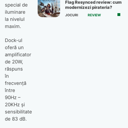
Flag Resynced review: cum
special de
modernizezi pirateria?
iluminare
JOCURI
REVIEW
la nivelul
maxim.
Dock-ul
oferă un
amplificator
de 20W,
răspuns
în
frecvenţă
între
90Hz –
20KHz şi
sensibilitate
de 83 dB.