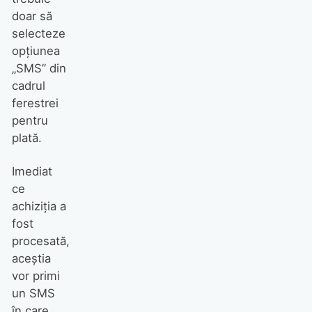
doar să
selecteze
opțiunea
„SMS” din
cadrul
ferestrei
pentru
plată.
Imediat
ce
achiziția a
fost
procesată,
aceștia
vor primi
un SMS
în care