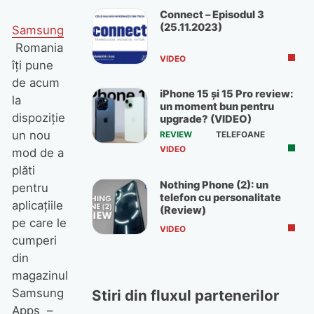
Connect – Episodul 3
(25.11.2023)
Samsung
Romania
VIDEO
îţi pune
de acum
iPhone 15 și 15 Pro review:
la
un moment bun pentru
dispoziţie
upgrade? (VIDEO)
un nou
REVIEW
TELEFOANE
VIDEO
mod de a
plăti
Nothing Phone (2): un
pentru
telefon cu personalitate
aplicaţiile
(Review)
pe care le
VIDEO
cumperi
din
magazinul
Samsung
Stiri din fluxul partenerilor
Apps –