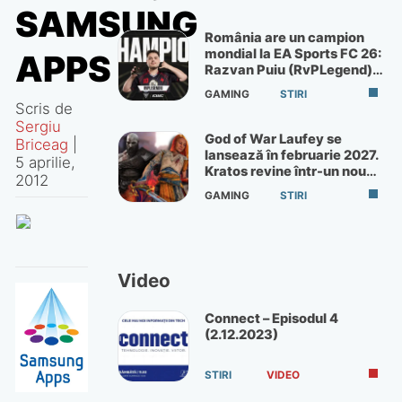
SAMSUNG
România are un campion
mondial la EA Sports FC 26:
APPS
Razvan Puiu (RvPLegend)
câștigă turneul de la Paris
GAMING
STIRI
Scris de
Sergiu
God of War Laufey se
Briceag
|
lansează în februarie 2027.
5 aprilie,
Kratos revine într-un nou
2012
God of War
GAMING
STIRI
Video
Connect – Episodul 4
(2.12.2023)
STIRI
VIDEO