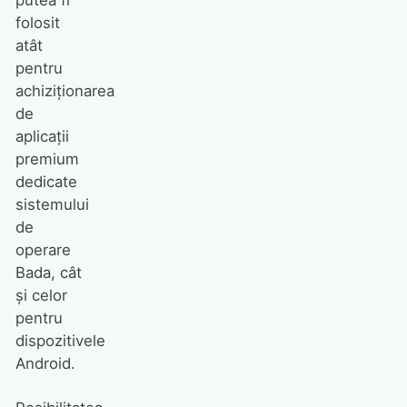
putea fi
folosit
atât
pentru
achiziționarea
de
aplicații
premium
dedicate
sistemului
de
operare
Bada, cât
și celor
pentru
dispozitivele
Android.