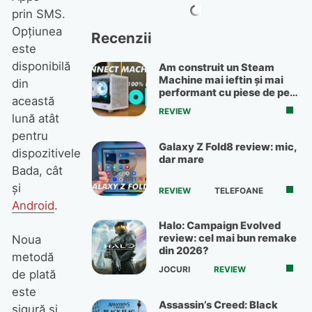
prin SMS.
Opţiunea
Recenzii
este
disponibilă
Am construit un Steam
Machine mai ieftin și mai
din
performant cu piese de pe
această
OLX
REVIEW
lună atât
pentru
Galaxy Z Fold8 review: mic,
dispozitivele
dar mare
Bada, cât
şi
REVIEW
TELEFOANE
Android
.
Halo: Campaign Evolved
review: cel mai bun remake
Noua
din 2026?
metodă
JOCURI
REVIEW
de plată
este
Assassin’s Creed: Black
sigură și