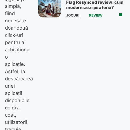
Flag Resynced review: cum
simplă,
modernizezi pirateria?
fiind
JOCURI
REVIEW
necesare
doar două
click-uri
pentru a
achiziționa
o
aplicație.
Astfel, la
descărcarea
unei
aplicații
disponibile
contra
cost,
utilizatorii
trebuie