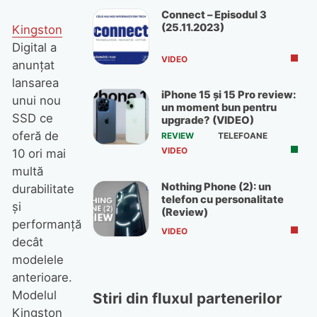
Connect – Episodul 3
(25.11.2023)
Kingston
Digital a
VIDEO
anunţat
lansarea
iPhone 15 și 15 Pro review:
unui nou
un moment bun pentru
SSD ce
upgrade? (VIDEO)
oferă de
REVIEW
TELEFOANE
VIDEO
10 ori mai
multă
Nothing Phone (2): un
durabilitate
telefon cu personalitate
şi
(Review)
performanţă
VIDEO
decât
modelele
anterioare.
Modelul
Stiri din fluxul partenerilor
Kingston