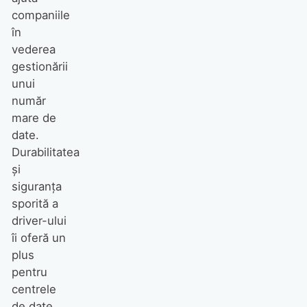
companiile
în
vederea
gestionării
unui
număr
mare de
date.
Durabilitatea
şi
siguranţa
sporită a
driver-ului
îi oferă un
plus
pentru
centrele
de date