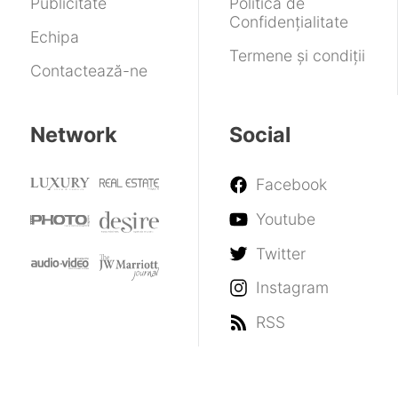
Publicitate
Politica de
lansarea
Confidențialitate
oficială
Echipa
Termene și condiții
Contactează-ne
Network
Social
Facebook
Youtube
Twitter
Instagram
RSS