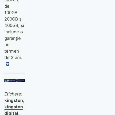
de
100GB,
200GB şi
400GB, şi
include o
garanţie
pe
termen
de 3 ani.
Etichete:
kingston
,
kingston
digital
,