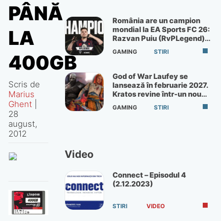
PÂNĂ
România are un campion
mondial la EA Sports FC 26:
LA
Razvan Puiu (RvPLegend)
câștigă turneul de la Paris
GAMING
STIRI
400GB
God of War Laufey se
Scris de
lansează în februarie 2027.
Marius
Kratos revine într-un nou
God of War
Ghent
|
GAMING
STIRI
28
august,
2012
Video
Connect – Episodul 4
(2.12.2023)
STIRI
VIDEO