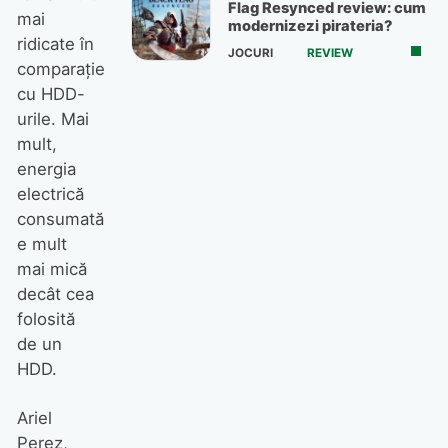
Flag Resynced review: cum
mai
modernizezi pirateria?
ridicate în
JOCURI
REVIEW
comparaţie
cu HDD-
urile. Mai
mult,
energia
electrică
consumată
e mult
mai mică
decât cea
folosită
de un
HDD.
Ariel
Perez,