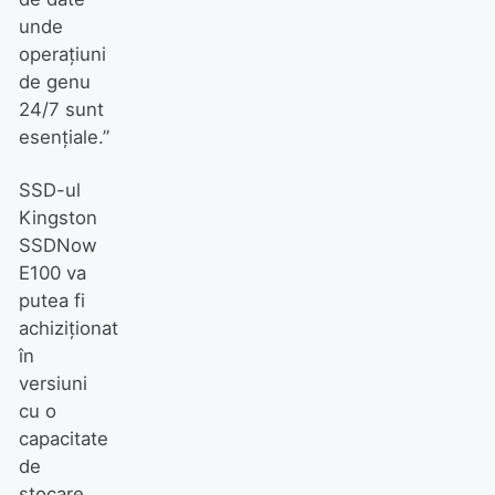
unde
operaţiuni
de genu
24/7 sunt
esenţiale.”
SSD-ul
Kingston
SSDNow
E100 va
putea fi
achiziţionat
în
versiuni
cu o
capacitate
de
stocare