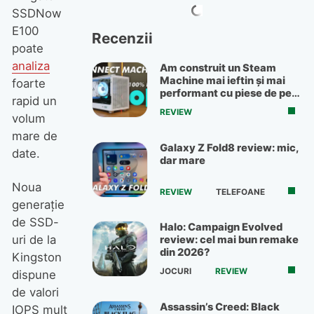
SSDNow
E100
Recenzii
poate
analiza
Am construit un Steam
Machine mai ieftin și mai
foarte
performant cu piese de pe
rapid un
OLX
REVIEW
volum
mare de
Galaxy Z Fold8 review: mic,
date.
dar mare
Noua
REVIEW
TELEFOANE
generaţie
de SSD-
Halo: Campaign Evolved
uri de la
review: cel mai bun remake
din 2026?
Kingston
JOCURI
REVIEW
dispune
de valori
Assassin’s Creed: Black
IOPS mult