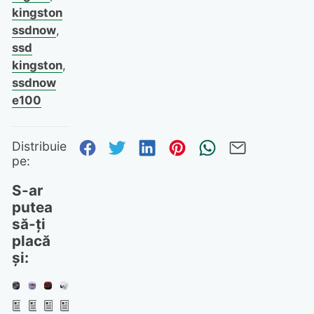
kingston
ssdnow
,
ssd
kingston
,
ssdnow
e100
Distribuie pe Facebook
Distribuie pe Twitter
Distribuie pe Linked
Distribuie pe Pi
Trimite prin
Trimite 
Distribuie
pe:
S-ar
putea
să-ți
placă
și: