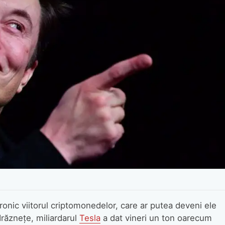
ronic viitorul criptomonedelor, care ar putea deveni ele
drăznețe, miliardarul
Tesla
a dat vineri un ton oarecum