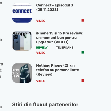
ăm
Connect – Episodul 3
(25.11.2023)
VIDEO
iPhone 15 și 15 Pro review:
un moment bun pentru
ie
upgrade? (VIDEO)
REVIEW
TELEFOANE
VIDEO
ca
Nothing Phone (2): un
telefon cu personalitate
d:
(Review)
a
VIDEO
Stiri din fluxul partenerilor
cu