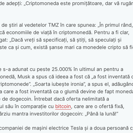
 de adepți: „Criptomoneda este promițătoare, dar vă rug
 de știri al vedetelor TMZ în care spunea: „În primul rând,
că economiile de viață în criptomonedă. Pentru a fi clar,
t: „Dacă vreți să specificați, să știți, să speculați și
este ca și cum, există șanse mari ca monedele cripto să f
e s-a adunat cu peste 25.000% în ultimul an pentru a
nedă, Musk a spus că ideea a fost că „a fost inventată 
riptomonede”. „Soarta iubește ironia”, a spus el, adăugân
eda care a fost inventată ca o glumă devine de fapt moned
 de dogecoin. Întrebat dacă oferta nelimitată a
țul său în comparație cu
bitcoin
, care are o ofertă fixă,
ârziu mantra investitorilor dogecoin: „Până la lună!”
 companiei de mașini electrice Tesla și a doua persoană 