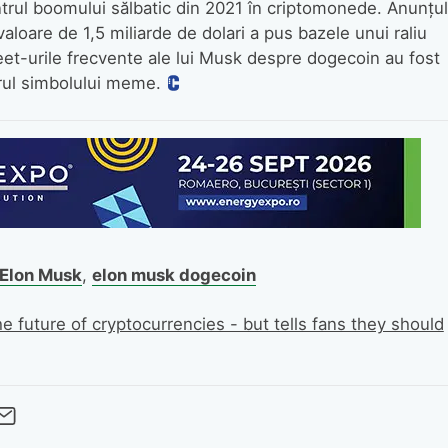
ntrul boomului sălbatic din 2021 în criptomonede. Anunțul
valoare de 1,5 miliarde de dolari a pus bazele unui raliu
weet-urile frecvente ale lui Musk despre dogecoin au fost
urul simbolului meme.
Elon Musk
,
elon musk dogecoin
 future of cryptocurrencies - but tells fans they should
cebook
Twitter
 pe LinkedIn
buie pe Pinterest
imite prin whatsapp
Trimite pe Email