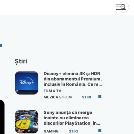
Știri
Disney+ elimină 4K și HDR
din abonamentul Premium,
inclusiv în România. Ce mai
primești de 60 lei pe lună
FILM & TV
MUZICA SI FILM
STIRI
Sony anunță că merge
înainte cu eliminarea
discurilor PlayStation, în
ciuda protestelor
GAMING
STIRI