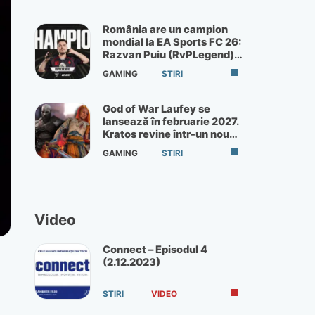
România are un campion
mondial la EA Sports FC 26:
Razvan Puiu (RvPLegend)
câștigă turneul de la Paris
GAMING
STIRI
God of War Laufey se
lansează în februarie 2027.
Kratos revine într-un nou
God of War
GAMING
STIRI
Video
Connect – Episodul 4
(2.12.2023)
STIRI
VIDEO