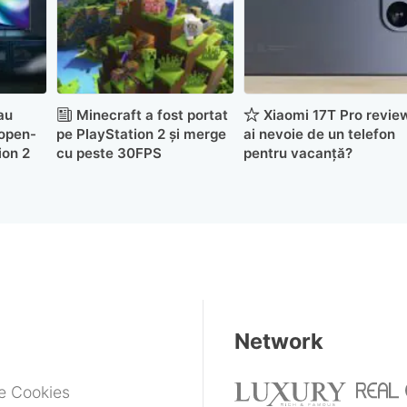
au
Minecraft a fost portat
Xiaomi 17T Pro revie
 open-
pe PlayStation 2 și merge
ai nevoie de un telefon
ion 2
cu peste 30FPS
pentru vacanță?
Network
de Cookies