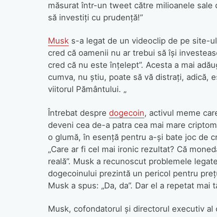
măsurat într-un tweet către milioanele sale
să investiți cu prudență!”
Musk
s-a legat de un videoclip de pe site-ul
cred că oamenii nu ar trebui să își investeas
cred că nu este înțelept”. Acesta a mai adăuga
cumva, nu știu, poate să vă distrați, adică, 
viitorul Pământului. „
Întrebat despre
dogecoin
, activul meme car
deveni cea de-a patra cea mai mare criptomo
o glumă, în esență pentru a-și bate joc de c
„Care ar fi cel mai ironic rezultat? Că mon
reală”. Musk a recunoscut problemele legate
dogecoinului prezintă un pericol pentru pre
Musk a spus: „Da, da”. Dar el a repetat mai t
Musk, cofondatorul și directorul executiv al