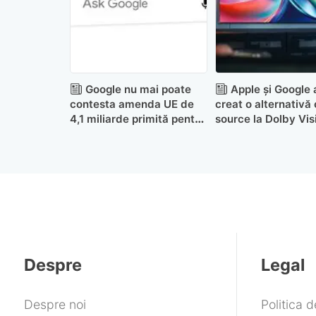
Google nu mai poate
Apple și Google 
contesta amenda UE de
creat o alternativă
4,1 miliarde primită pentru
source la Dolby Vis
Android, Search și
Chrome
Despre
Legal
Despre noi
Politica 