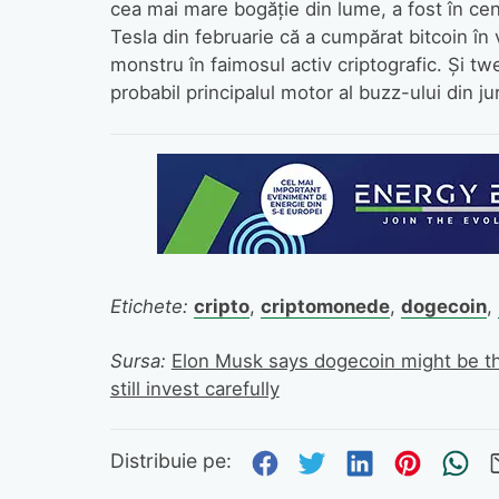
cea mai mare bogăție din lume, a fost în ce
Tesla din februarie că a cumpărat bitcoin în 
monstru în faimosul activ criptografic. Și t
probabil principalul motor al buzz-ului din j
Etichete:
cripto
,
criptomonede
,
dogecoin
,
Sursa:
Elon Musk says dogecoin might be the
still invest carefully
Distribuie pe Fa
Distribuie pe 
Distribuie
Distri
Tr
Distribuie pe: