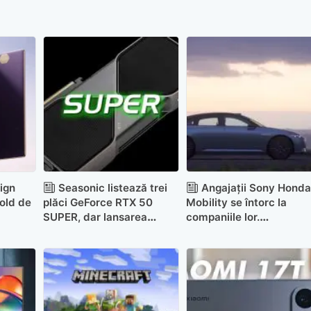
ign
Seasonic listează trei
Angajații Sony Honda
old de
plăci GeForce RTX 50
Mobility se întorc la
SUPER, dar lansarea
companiile lor.
rămâne neconfirmată
Operațiunile vor fi redus