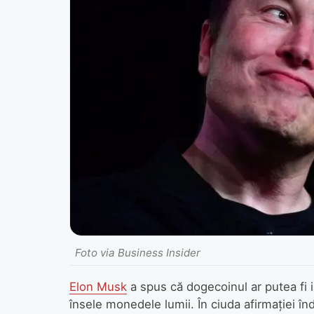
Foto via Business Insider
Elon Musk
a spus că dogecoinul ar putea fi i
însele monedele lumii. În ciuda afirmației în