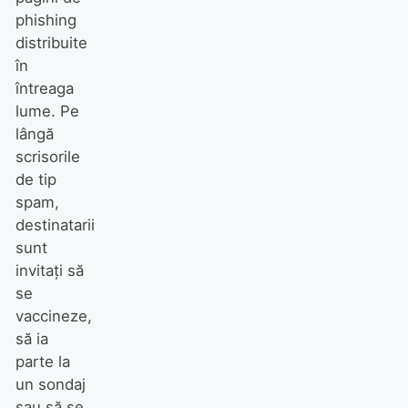
phishing
distribuite
în
întreaga
lume. Pe
lângă
scrisorile
de tip
spam,
destinatarii
sunt
invitați să
se
vaccineze,
să ia
parte la
un sondaj
sau să se