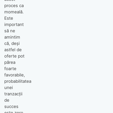
proces ca
momeală.
Este
important
să ne
amintim
că, deși
astfel de
oferte pot
părea
foarte
favorabile,
probabilitatea
unei
tranzacții
de
succes
este zero.