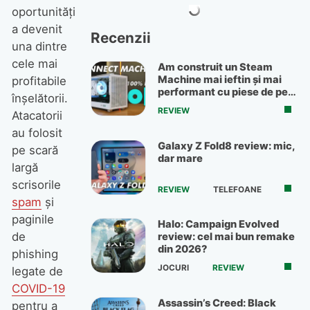
oportunități
a devenit
Recenzii
una dintre
cele mai
Am construit un Steam
Machine mai ieftin și mai
profitabile
performant cu piese de pe
înșelătorii.
OLX
REVIEW
Atacatorii
au folosit
Galaxy Z Fold8 review: mic,
pe scară
dar mare
largă
scrisorile
REVIEW
TELEFOANE
spam
și
paginile
Halo: Campaign Evolved
de
review: cel mai bun remake
din 2026?
phishing
JOCURI
REVIEW
legate de
COVID-19
Assassin’s Creed: Black
pentru a