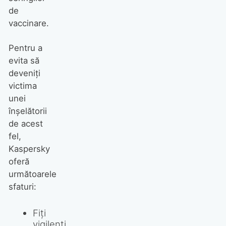
de
vaccinare.
Pentru a
evita să
deveniți
victima
unei
înșelătorii
de acest
fel,
Kaspersky
oferă
următoarele
sfaturi:
Fiți
vigilenți