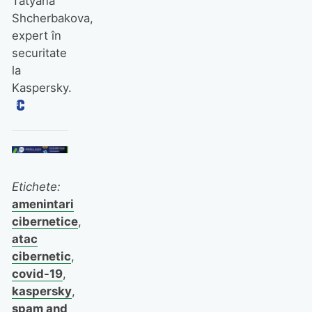
Tatyana
Shcherbakova,
expert în
securitate
la
Kaspersky.
Etichete:
amenintari
cibernetice
,
atac
cibernetic
,
covid-19
,
kaspersky
,
spam and