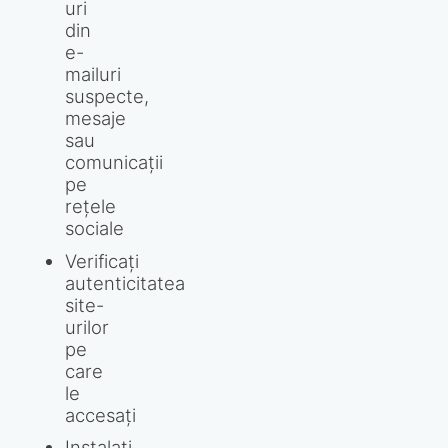
uri
din
e-
mailuri
suspecte,
mesaje
sau
comunicații
pe
rețele
sociale
Verificați
autenticitatea
site-
urilor
pe
care
le
accesați
Instalați