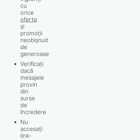
cu
orice
oferte
și
promoții
neobișnuit
de
generoase
Verificați
dacă
mesajele
provin
din
surse
de
încredere
Nu
accesați
link-