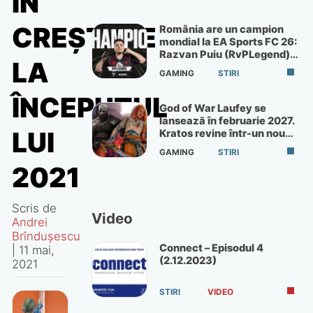
ÎN
CREȘTERE
România are un campion
mondial la EA Sports FC 26:
Razvan Puiu (RvPLegend)
LA
câștigă turneul de la Paris
GAMING
STIRI
ÎNCEPUTUL
God of War Laufey se
lansează în februarie 2027.
LUI
Kratos revine într-un nou
God of War
GAMING
STIRI
2021
Scris de
Video
Andrei
Brîndușescu
Connect – Episodul 4
|
11 mai,
(2.12.2023)
2021
STIRI
VIDEO