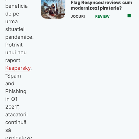
Flag Resynced review: cum
beneficia
modernizezi pirateria?
de pe
JOCURI
REVIEW
urma
situației
pandemice.
Potrivit
unui nou
raport
Kaspersky
,
“Spam
and
Phishing
in Q1
2021”,
atacatorii
continuă
să
exploateze