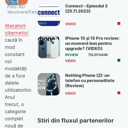
Connect – Episodul 3
Foto: RO
(25.11.2023)
Vaccinare/Facebook
VIDEO
Atacatorii
cibernetici
iPhone 15 și 15 Pro review:
caută în
un moment bun pentru
mod
upgrade? (VIDEO)
constant
REVIEW
TELEFOANE
noi
VIDEO
modalități
Nothing Phone (2): un
de a fura
telefon cu personalitate
datele
(Review)
utilizatorilor.
VIDEO
Anul
trecut, o
categorie
complet
Stiri din fluxul partenerilor
nouă de