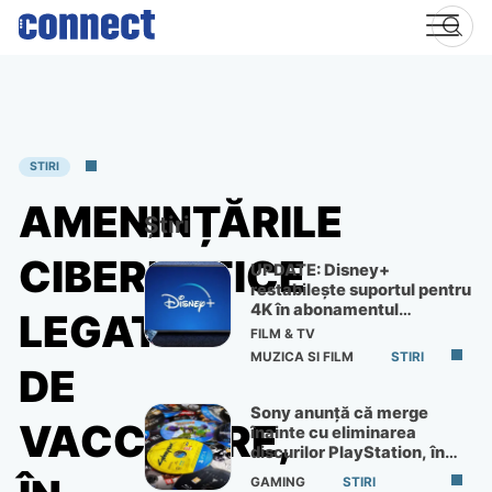
Skip
to
content
STIRI
AMENINȚĂRILE
Știri
CIBERNETICE
UPDATE: Disney+
restabilește suportul pentru
4K în abonamentul
LEGATE
Premium
FILM & TV
MUZICA SI FILM
STIRI
DE
Sony anunță că merge
VACCINARE,
înainte cu eliminarea
discurilor PlayStation, în
ciuda protestelor
GAMING
STIRI