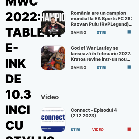
MWC
2022:
România are un campion
mondial la EA Sports FC 26:
Razvan Puiu (RvPLegend)
TABLETA
câștigă turneul de la Paris
GAMING
STIRI
E-
God of War Laufey se
lansează în februarie 2027.
INK
Kratos revine într-un nou
God of War
GAMING
STIRI
DE
10.3
Video
INCI
Connect – Episodul 4
(2.12.2023)
CU
STIRI
VIDEO