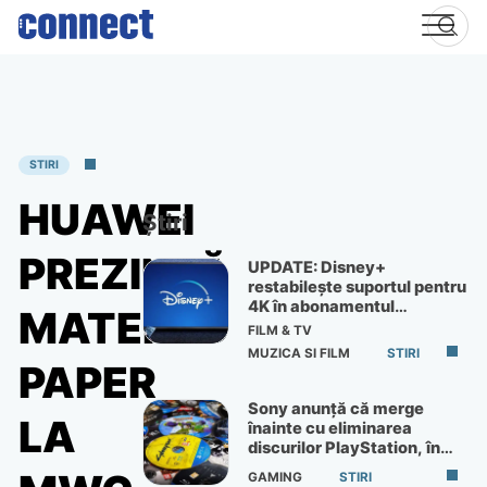
Skip
to
content
STIRI
HUAWEI
Știri
PREZINTĂ
UPDATE: Disney+
restabilește suportul pentru
4K în abonamentul
MATEPAD
Premium
FILM & TV
MUZICA SI FILM
STIRI
PAPER
Sony anunță că merge
LA
înainte cu eliminarea
discurilor PlayStation, în
ciuda protestelor
GAMING
STIRI