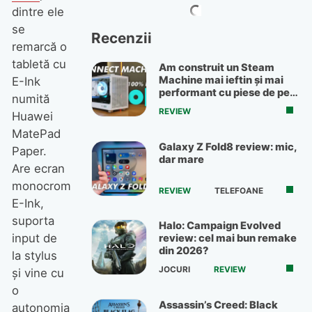
dintre ele
se
Recenzii
remarcă o
tabletă cu
Am construit un Steam
Machine mai ieftin și mai
E-Ink
performant cu piese de pe
numită
OLX
REVIEW
Huawei
MatePad
Galaxy Z Fold8 review: mic,
Paper.
dar mare
Are ecran
monocrom
REVIEW
TELEFOANE
E-Ink,
suporta
Halo: Campaign Evolved
input de
review: cel mai bun remake
din 2026?
la stylus
JOCURI
REVIEW
şi vine cu
o
Assassin’s Creed: Black
autonomia