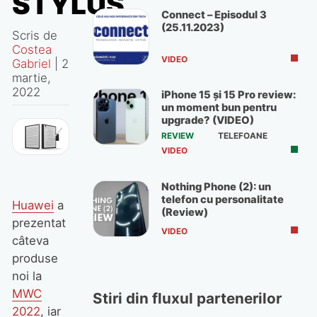
STYLUS
Connect – Episodul 3
(25.11.2023)
Scris de
Costea
VIDEO
Gabriel
|
2
martie,
2022
iPhone 15 și 15 Pro review:
un moment bun pentru
upgrade? (VIDEO)
REVIEW
TELEFOANE
VIDEO
Nothing Phone (2): un
telefon cu personalitate
Huawei
a
(Review)
prezentat
VIDEO
câteva
produse
noi la
MWC
Stiri din fluxul partenerilor
2022
, iar