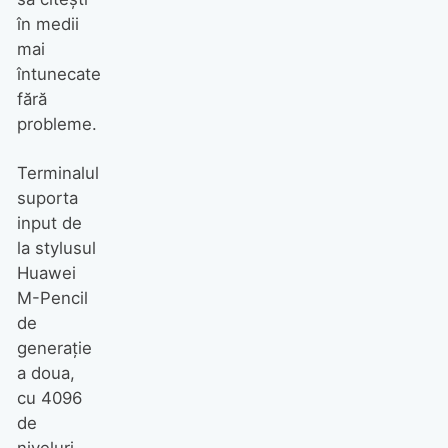
în medii
mai
întunecate
fără
probleme.
Terminalul
suporta
input de
la stylusul
Huawei
M-Pencil
de
generaţie
a doua,
cu 4096
de
niveluri