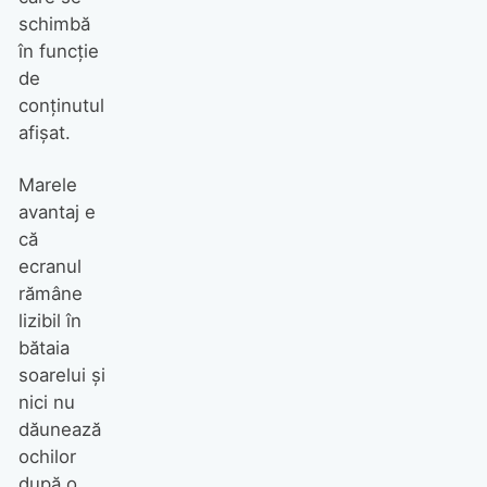
schimbă
în funcţie
de
conţinutul
afişat.
Marele
avantaj e
că
ecranul
rămâne
lizibil în
bătaia
soarelui şi
nici nu
dăunează
ochilor
după o