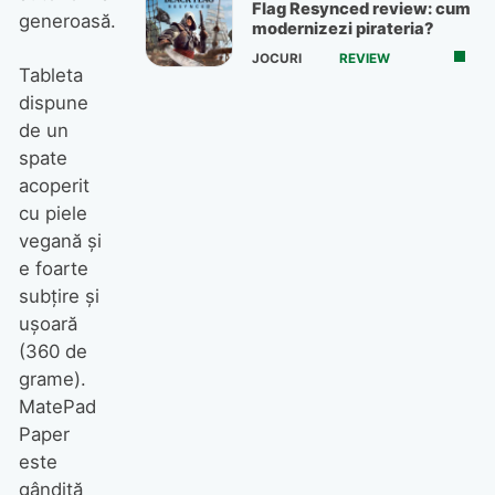
Flag Resynced review: cum
generoasă.
modernizezi pirateria?
JOCURI
REVIEW
Tableta
dispune
de un
spate
acoperit
cu piele
vegană şi
e foarte
subţire şi
uşoară
(360 de
grame).
MatePad
Paper
este
gândită