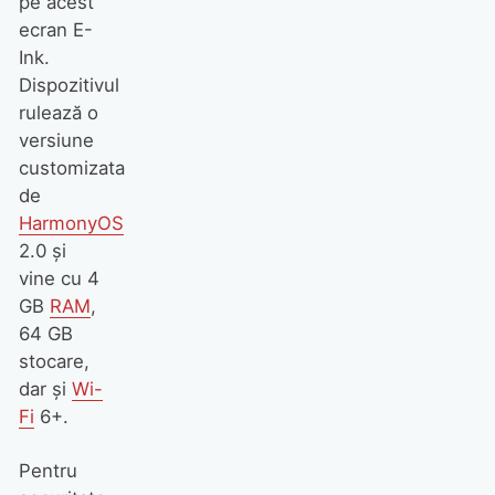
pe acest
ecran E-
Ink.
Dispozitivul
rulează o
versiune
customizata
de
HarmonyOS
2.0 şi
vine cu 4
GB
RAM
,
64 GB
stocare,
dar şi
Wi-
Fi
6+.
Pentru