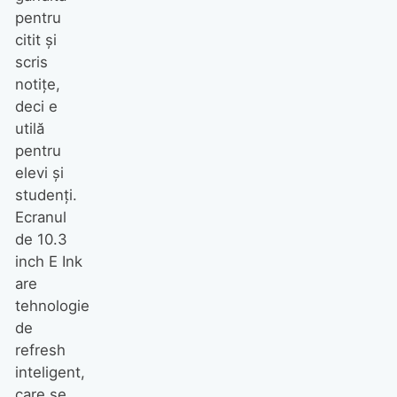
pentru
citit şi
scris
notiţe,
deci e
utilă
pentru
elevi şi
studenţi.
Ecranul
de 10.3
inch E Ink
are
tehnologie
de
refresh
inteligent,
care se