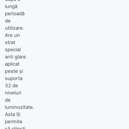
lungă
perioadă
de
utilizare.
Are un
strat
special
anti glare
aplicat
peste şi
suporta
32 de
niveluri
de
luminozitate.
Asta îţi
permite
să citeşti