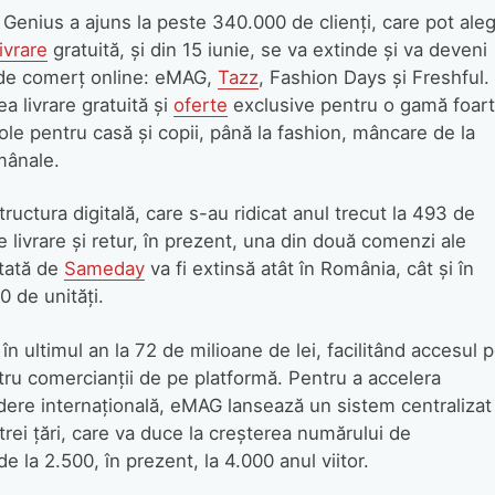
l Genius a ajuns la peste 340.000 de clienți, care pot ale
livrare
gratuită, și din 15 iunie, se va extinde și va deveni
i de comerț online: eMAG,
Tazz
, Fashion Days și Freshful.
a livrare gratuită și
oferte
exclusive pentru o gamă foar
ole pentru casă și copii, până la fashion, mâncare de la
mânale.
astructura digitală, care s-au ridicat anul trecut la 493 de
de livrare și retur, în prezent, una din două comenzi ale
tată de
Sameday
va fi extinsă atât în România, cât și în
0 de unități.
în ultimul an la 72 de milioane de lei, facilitând accesul 
tru comercianții de pe platformă. Pentru a accelera
ndere internațională, eMAG lansează un sistem centralizat
rei țări, care va duce la creșterea numărului de
de la 2.500, în prezent, la 4.000 anul viitor.