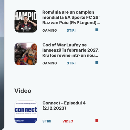
România are un campion
mondial la EA Sports FC 26:
Razvan Puiu (RvPLegend)
câștigă turneul de la Paris
GAMING
STIRI
God of War Laufey se
lansează în februarie 2027.
Kratos revine într-un nou
God of War
GAMING
STIRI
Video
Connect – Episodul 4
(2.12.2023)
STIRI
VIDEO