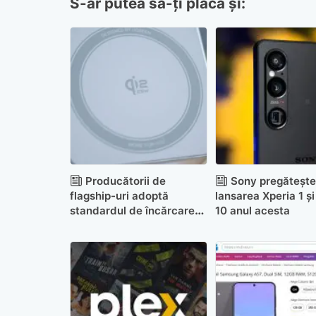
S-ar putea să-ți placă și:
Producătorii de
Sony pregătește
flagship-uri adoptă
lansarea Xperia 1 și
standardul de încărcare
10 anul acesta
wireless Qi 50W