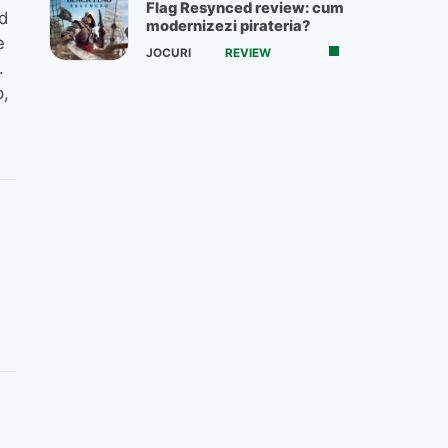
Flag Resynced review: cum
d
modernizezi pirateria?
e
JOCURI
REVIEW
.
p,