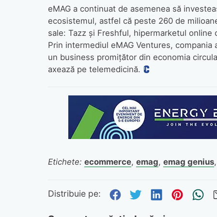
eMAG a continuat de asemenea să investeasc
ecosistemul, astfel că peste 260 de milioane
sale: Tazz și Freshful, hipermarketul online
Prin intermediul eMAG Ventures, compania a in
un business promițător din economia circulară
axează pe telemedicină.
Etichete:
ecommerce
,
emag
,
emag genius
Distribuie pe Fa
Distribuie pe 
Distribuie
Distri
Tr
Distribuie pe: