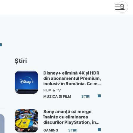
Știri
Disney+ elimină 4K și HDR
din abonamentul Premium,
inclusiv în România. Ce mai
primești de 60 lei pe lună
FILM & TV
MUZICA SI FILM
STIRI
Sony anunță că merge
înainte cu eliminarea
discurilor PlayStation, în
ciuda protestelor
GAMING
STIRI