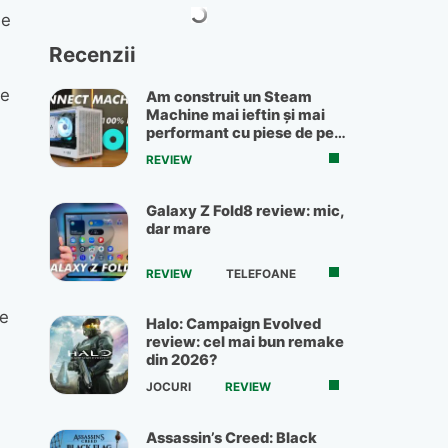
ge
Recenzii
te
Am construit un Steam
Machine mai ieftin și mai
performant cu piese de pe
OLX
REVIEW
Galaxy Z Fold8 review: mic,
dar mare
REVIEW
TELEFOANE
pe
Halo: Campaign Evolved
review: cel mai bun remake
din 2026?
JOCURI
REVIEW
Assassin’s Creed: Black