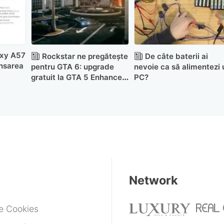
axy A57
Rockstar ne pregătește
De câte baterii ai
ansarea
pentru GTA 6: upgrade
nevoie ca să alimentezi 
gratuit la GTA 5 Enhanced
PC?
or de
și un nou heist pentru GTA
lei!)
Online
Network
de Cookies