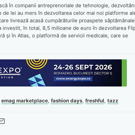
ă în companii antreprenoriale de tehnologie, dezvoltân
 de lei au mers în dezvoltarea celor mai noi platforme al
 care livrează acasă cumpărăturile proaspete săptămânale
vestit, în total, 8,5 milioane de euro în dezvoltarea Fli
 și în Atlas, o platformă de servicii medicale, care se
,
emag marketplace
,
fashion days
,
freshful
,
tazz
cebook
Twitter
 pe LinkedIn
buie pe Pinterest
imite prin whatsapp
Trimite pe Email