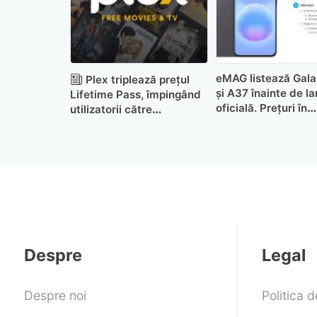
eMAG listează Gal
Plex triplează prețul
și A37 înainte de l
Lifetime Pass, împingând
oficială. Prețuri în
utilizatorii către
România surprinzăt
abonamente
mari (până la 3.899 
Despre
Legal
Despre noi
Politica 