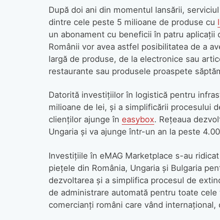
După doi ani din momentul lansării, serviciu
dintre cele peste 5 milioane de produse cu
un abonament cu beneficii în patru aplicați
Românii vor avea astfel posibilitatea de a ave
largă de produse, de la electronice sau artic
restaurante sau produsele proaspete săptă
Datorită investițiilor în logistică pentru infr
milioane de lei, și a simplificării procesului 
clienților ajunge în
easybox
. Rețeaua dezvol
Ungaria și va ajunge într-un an la peste 4.00
Investițiile în eMAG Marketplace s-au ridicat 
piețele din România, Ungaria și Bulgaria pen
dezvoltarea și a simplifica procesul de exti
de administrare automată pentru toate cele t
comercianți români care vând internațional, 