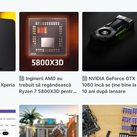
Inginerii AMD au
NVIDIA GeForce GTX
 Xperia
trebuit să regândească
1060 încă se ține bine la
Ryzen 7 5800X3D pentru
10 ani după lansare
Ediția Aniversară de anul
acesta