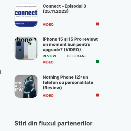
Connect – Episodul 3
(25.11.2023)
VIDEO
iPhone 15 și 15 Pro review:
un moment bun pentru
upgrade? (VIDEO)
REVIEW
TELEFOANE
VIDEO
i
Nothing Phone (2): un
.
telefon cu personalitate
(Review)
VIDEO
Stiri din fluxul partenerilor