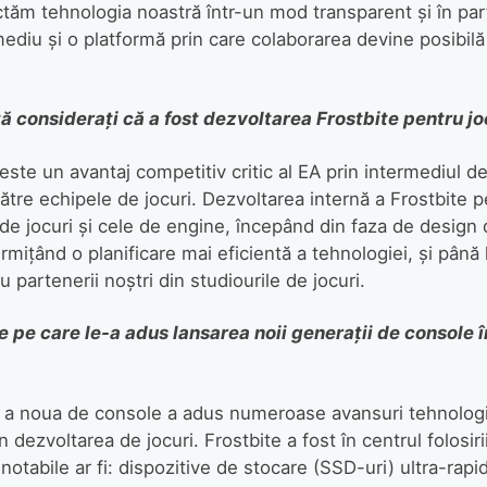
ctăm tehnologia noastră într-un mod transparent și în par
ediu și o platformă prin care colaborarea devine posibilă și
 considerați că a fost dezvoltarea Frostbite pentru jo
este un avantaj competitiv critic al EA prin intermediul d
ătre echipele de jocuri. Dezvoltarea internă a Frostbite 
de jocuri și cele de engine, începând din faza de design d
permițând o planificare mai eficientă a tehnologiei, și până
partenerii noștri din studiourile de jocuri.
e pe care le-a adus lansarea noii generații de console 
 a noua de console a adus numeroase avansuri tehnologi
n dezvoltarea de jocuri. Frostbite a fost în centrul folosiri
notabile ar fi: dispozitive de stocare (SSD-uri) ultra-rap