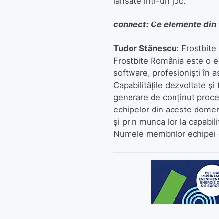
lansate într-un joc.
connect: Ce elemente din 
Tudor Stănescu:
Frostbite 
Frostbite România este o ec
software, profesioniști în 
Capabilitățile dezvoltate și
generare de conținut proced
echipelor din aceste domenii
și prin munca lor la capabili
Numele membrilor echipei di