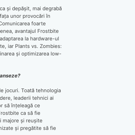
ca și depășit, mai degrabă
fața unor provocări în
. Comunicarea foarte
menea, avantajul Frostbite
d adaptarea la hardware-ul
nte, iar Plants vs. Zombies:
finarea și optimizarea low-
lanseze?
de jocuri. Toată tehnologia
ere, leaderii tehnici ai
lor să înțeleagă ce
rostbite ca să fie
i majore și reușite
izate și pregătite să fie