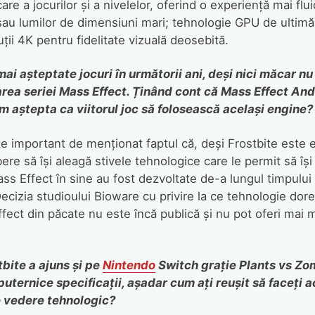
are a jocurilor și a nivelelor, oferind o experiență mai fl
 sau lumilor de dimensiuni mari; tehnologie GPU de ultim
uții 4K pentru fidelitate vizuală deosebită.
ai așteptate jocuri în următorii ani, deși nici măcar nu
rea seriei Mass Effect. Ținând cont că Mass Effect And
em aștepta ca viitorul joc să folosească același engine?
e important de menționat faptul că, deși Frostbite este e
ibere să își aleagă stivele tehnologice care le permit să îș
Mass Effect în sine au fost dezvoltate de-a lungul timpului 
Decizia studioului Bioware cu privire la ce tehnologie dor
ffect din păcate nu este încă publică și nu pot oferi mai m
tbite a ajuns și pe
Nintendo
Switch grație Plants vs Zom
puternice specificații, așadar cum ați reușit să faceți 
e vedere tehnologic?