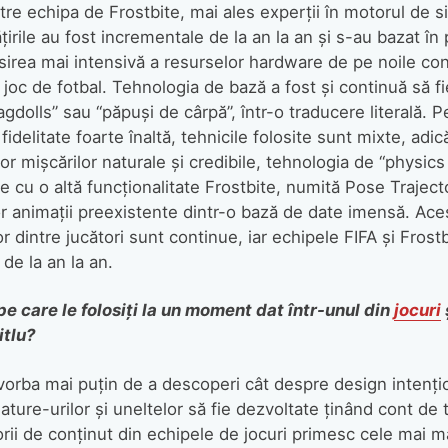
tre echipa de Frostbite, mai ales experții în motorul de si
irile au fost incrementale de la an la an și s-au bazat în 
olosirea mai intensivă a resurselor hardware de pe noile c
i joc de fotbal. Tehnologia de bază a fost și continuă să fi
gdolls” sau “păpuși de cârpă”, într-o traducere literală. P
fidelitate foarte înaltă, tehnicile folosite sunt mixte, adi
or mișcărilor naturale și credibile, tehnologia de “physics 
e cu o altă funcționalitate Frostbite, numită Pose Trajec
animații preexistente dintr-o bază de date imensă. Aces
lor dintre jucători sunt continue, iar echipele FIFA și Frost
 de la an la an.
e care le folosiți la un moment dat într-unul din
jocuri
itlu?
vorba mai puțin de a descoperi cât despre design intențio
ature-urilor și uneltelor să fie dezvoltate ținând cont de t
torii de conținut din echipele de jocuri primesc cele mai ma