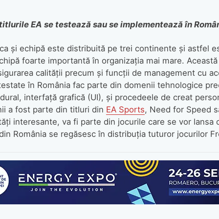
titlurile EA se testează sau se implementează în Româ
ca și echipă este distribuită pe trei continente și astfel e
hipă foarte importantă în organizația mai mare. Această 
asigurarea calității precum și funcții de management cu ac
 testate în România fac parte din domenii tehnologice prec
ural, interfață grafică (UI), și procedeele de creat perso
 a fost parte din titluri din
EA Sports
, Need for Speed sa
tăți interesante, va fi parte din jocurile care se vor lansa 
n România se regăsesc în distribuția tuturor jocurilor Fr