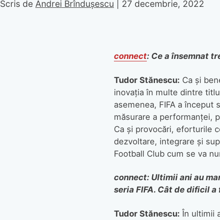
Scris de
Andrei Brîndușescu
|
27 decembrie, 2022
connect
: Ce a însemnat t
Tudor Stănescu:
Ca și bene
inovația în multe dintre tit
asemenea, FIFA a început s
măsurare a performanței, p
Ca și provocări, eforturile
dezvoltare, integrare și sup
Football Club cum se va num
connect: Ultimii ani au ma
seria FIFA. Cât de dificil
Tudor Stănescu:
În ultimii 