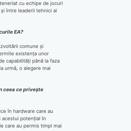
teneriat cu echipe de jocuri
 între leaderii tehnici ai
curile EA?
ezvoltării comune și
permite existența unor
e capabilități până la faza
 la urmă, o alegere mai
în ceea ce privește
ce în hardware care au
i acestui potențial în
ide care au permis timpi mai