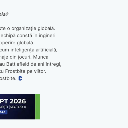
nia?
ste o organizație globală.
echipă constă în ingineri
operire globală.
um inteligența artificială,
naje din jocuri. Munca
u Battlefield de ani întregi,
cu Frostbite pe viitor.
ostbite.