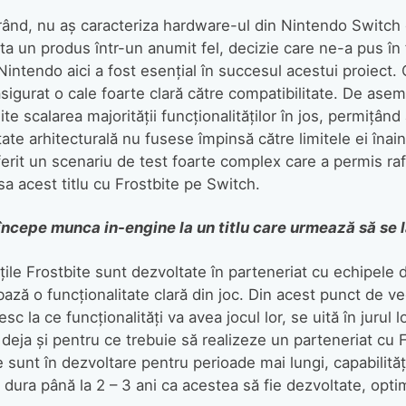
rând, nu aș caracteriza hardware-ul din Nintendo Switch 
a un produs într-un anumit fel, decizie care ne-a pus în 
 Nintendo aici a fost esențial în succesul acestui proiect
 asigurat o cale foarte clară către compatibilitate. De ase
ite scalarea majorității funcționalităților în jos, permițân
tate arhitecturală nu fusese împinsă către limitele ei înai
oferit un scenariu de test foarte complex care a permis ra
sa acest titlu cu Frostbite pe Switch.
ncepe munca in-engine la un titlu care urmează să se 
țile Frostbite sunt dezvoltate în parteneriat cu echipele 
ază o funcționalitate clară din joc. Din acest punct de ved
c la ce funcționalități va avea jocul lor, se uită în jurul 
deja și pentru ce trebuie să realizeze un parteneriat cu F
re sunt în dezvoltare pentru perioade mai lungi, capabilităț
dura până la 2 – 3 ani ca acestea să fie dezvoltate, optim