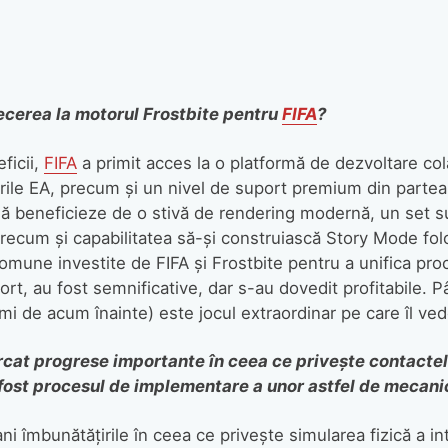
recerea la motorul Frostbite pentru
FIFA
?
ficii,
FIFA
a primit acces la o platformă de dezvoltare cola
lurile EA, precum și un nivel de suport premium din partea 
ă beneficieze de o stivă de rendering modernă, un set s
recum și capabilitatea să-și construiască Story Mode folo
 comune investite de FIFA și Frostbite pentru a unifica pr
ort, au fost semnificative, dar s-au dovedit profitabile. 
i de acum înainte) este jocul extraordinar pe care îl ve
rcat progrese importante în ceea ce privește contactele 
 a fost procesul de implementare a unor astfel de mecan
ani îmbunătățirile în ceea ce privește simularea fizică a int