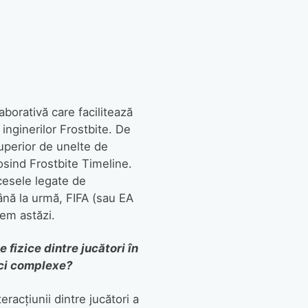
borativă care facilitează
inginerilor Frostbite. De
uperior de unelte de
sind Frostbite Timeline.
ocesele legate de
Până la urmă, FIFA (sau EA
dem astăzi.
fizice dintre jucători în
ici complexe?
eracțiunii dintre jucători a