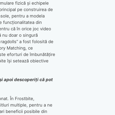
mulare fizică și echipele
principal pe construirea de
onsole, pentru a modela
e funcționalitatea din
entru că în orice joc video
că nu doar o singură
ragdolls” a fost folosită de
tory Matching, ce
te eforturi de îmbunătățire
bite își setează obiective
și apoi descoperiți că pot
nat. În Frostbite,
itluri multiple, pentru a ne
ri beneficii posibile din