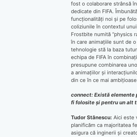
fost o colaborare strânsă în
dedicate din FIFA. Îmbunătăț
funcționalități noi și pe f
coliziunile în contextul unu
Frostbite numită “physics ra
în care animațiile sunt de o 
tehnologie stă la baza tutur
echipa de FIFA în combinați
presupune combinarea unor 
a animațiilor și interacțiuni
din ce în ce mai ambițioase
connect: Există elemente p
fi folosite și pentru un alt t
Tudor Stănescu:
Aici este 
planificăm ca majoritatea fe
asigura că inginerii și crea