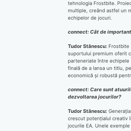
tehnologia Frostbite. Proie
multiple, creând astfel un m
echipelor de jocuri.
connect: Cât de importantă
Tudor Stănescu:
Frostbite 
suportului premium oferit c
parteneriate între echipele 
finală de a lansa un titlu, 
economică și robustă pentru 
connect: Care sunt atuuril
dezvoltarea jocurilor?
Tudor Stănescu:
Generația
crescut potențialul creativ î
jocurile EA. Unele exemple 