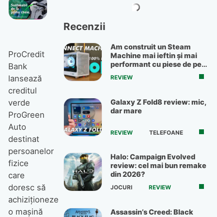
Recenzii
Am construit un Steam
ProCredit
Machine mai ieftin și mai
performant cu piese de pe
Bank
OLX
lansează
REVIEW
creditul
Galaxy Z Fold8 review: mic,
verde
dar mare
ProGreen
Auto
REVIEW
TELEFOANE
destinat
persoanelor
Halo: Campaign Evolved
fizice
review: cel mai bun remake
din 2026?
care
doresc să
JOCURI
REVIEW
achiziționeze
o mașină
Assassin’s Creed: Black