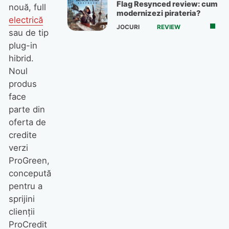
Flag Resynced review: cum
nouă, full
modernizezi pirateria?
electrică
JOCURI
REVIEW
sau de tip
plug-in
hibrid.
Noul
produs
face
parte din
oferta de
credite
verzi
ProGreen,
concepută
pentru a
sprijini
clienții
ProCredit