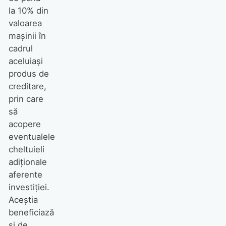
la 10% din
valoarea
mașinii în
cadrul
aceluiași
produs de
creditare,
prin care
să
acopere
eventualele
cheltuieli
adiționale
aferente
investiției.
Aceștia
beneficiază
și de