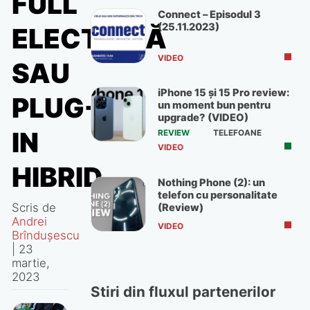
FULL
Connect – Episodul 3
(25.11.2023)
ELECTRICĂ
VIDEO
SAU
iPhone 15 și 15 Pro review:
PLUG-
un moment bun pentru
upgrade? (VIDEO)
IN
REVIEW
TELEFOANE
VIDEO
HIBRID
Nothing Phone (2): un
telefon cu personalitate
Scris de
(Review)
Andrei
VIDEO
Brîndușescu
|
23
martie,
2023
Stiri din fluxul partenerilor