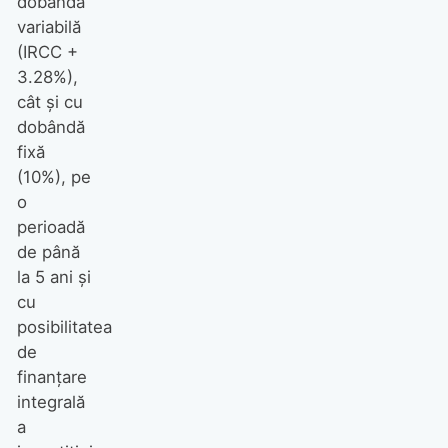
dobândă
variabilă
(IRCC +
3.28%),
cât și cu
dobândă
fixă
(10%), pe
o
perioadă
de până
la 5 ani și
cu
posibilitatea
de
finanțare
integrală
a