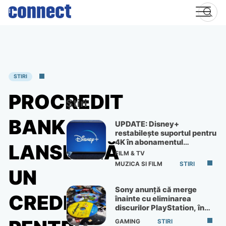
Skip
to
content
STIRI
PROCREDIT
Știri
BANK
UPDATE: Disney+
restabilește suportul pentru
4K în abonamentul
LANSEAZĂ
Premium
FILM & TV
MUZICA SI FILM
STIRI
UN
Sony anunță că merge
CREDIT
înainte cu eliminarea
discurilor PlayStation, în
ciuda protestelor
GAMING
STIRI