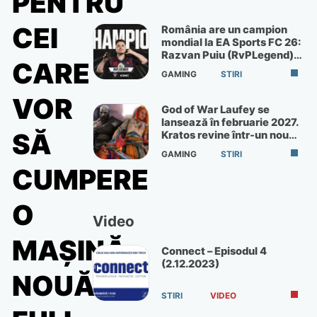
PENTRU
CEI
România are un campion
mondial la EA Sports FC 26:
Razvan Puiu (RvPLegend)
CARE
câștigă turneul de la Paris
GAMING
STIRI
VOR
God of War Laufey se
lansează în februarie 2027.
SĂ
Kratos revine într-un nou
God of War
GAMING
STIRI
CUMPERE
O
Video
MAȘINĂ
Connect – Episodul 4
(2.12.2023)
NOUĂ
STIRI
VIDEO