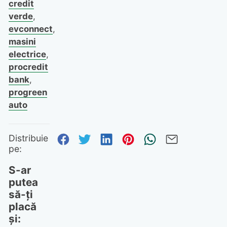
credit
verde
,
evconnect
,
masini
electrice
,
procredit
bank
,
progreen
auto
Distribuie pe Facebook
Distribuie pe Twitter
Distribuie pe Linked
Distribuie pe Pi
Trimite prin
Trimite 
Distribuie
pe:
S-ar
putea
să-ți
placă
și: