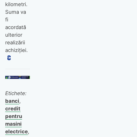
kilometri.
Suma va
fi
acordată
ulterior
realizării
achiziției.
Etichete:
banci
,
credit
pentru
masini
electrice
,