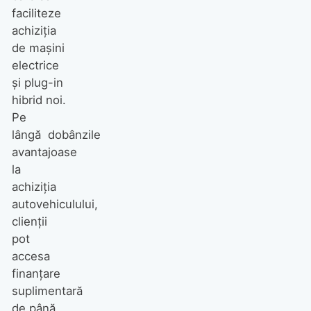
faciliteze
achiziția
de mașini
electrice
și plug-in
hibrid noi.
Pe
lângă dobânzile
avantajoase
la
achiziția
autovehiculului,
clienții
pot
accesa
finanțare
suplimentară
de până