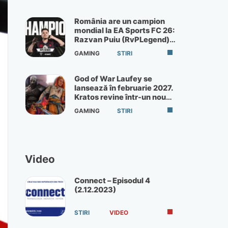
România are un campion
mondial la EA Sports FC 26:
Razvan Puiu (RvPLegend)
câștigă turneul de la Paris
GAMING
STIRI
God of War Laufey se
lansează în februarie 2027.
Kratos revine într-un nou
God of War
GAMING
STIRI
Video
Connect – Episodul 4
(2.12.2023)
STIRI
VIDEO