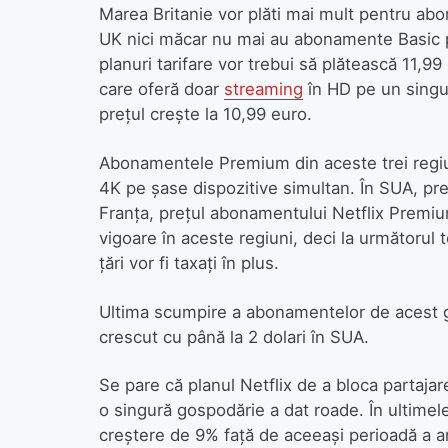
Marea Britanie vor plăti mai mult pentru abo
UK nici măcar nu mai au abonamente Basic pe
planuri tarifare vor trebui să plătească 11,99 
care oferă doar
streaming
în HD pe un singur 
prețul crește la 10,99 euro.
Abonamentele Premium din aceste trei regiu
4K pe șase dispozitive simultan. În SUA, prețu
Franța, prețul abonamentului Netflix Premium
vigoare în aceste regiuni, deci la următorul
țări vor fi taxați în plus.
Ultima scumpire a abonamentelor de acest ge
crescut cu până la 2 dolari în SUA.
Se pare că planul Netflix de a bloca partajare
o singură gospodărie a dat roade. În ultimele
creștere de 9% față de aceeași perioadă a an