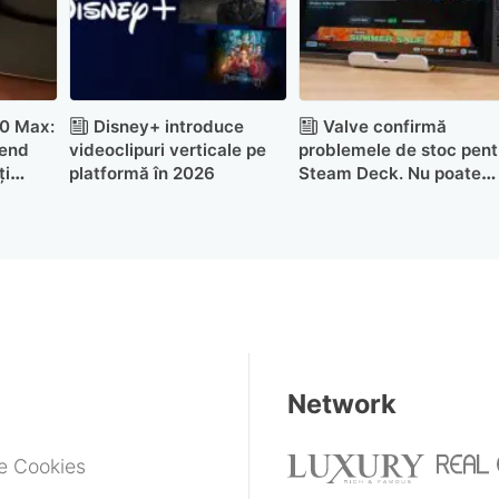
0 Max:
Disney+ introduce
Valve confirmă
-end
videoclipuri verticale pe
problemele de stoc pent
ți
platformă în 2026
Steam Deck. Nu poate
garanta disponibilitatea
Network
de Cookies