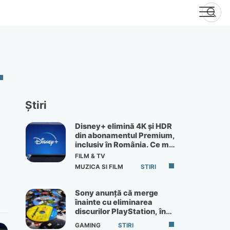
Știri
Disney+ elimină 4K și HDR
din abonamentul Premium,
inclusiv în România. Ce mai
primești de 60 lei pe lună
FILM & TV
MUZICA SI FILM
STIRI
Sony anunță că merge
înainte cu eliminarea
discurilor PlayStation, în
ciuda protestelor
GAMING
STIRI