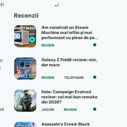
și
Recenzii
Am construit un Steam
Machine mai ieftin și mai
performant cu piese de pe
OLX
REVIEW
Galaxy Z Fold8 review: mic,
în
dar mare
e
REVIEW
TELEFOANE
Halo: Campaign Evolved
review: cel mai bun remake
din 2026?
pe
JOCURI
REVIEW
o
Assassin’s Creed: Black