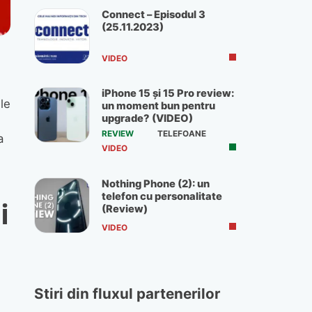
Connect – Episodul 3
(25.11.2023)
VIDEO
iPhone 15 și 15 Pro review:
ile
un moment bun pentru
upgrade? (VIDEO)
REVIEW
TELEFOANE
a
VIDEO
Nothing Phone (2): un
telefon cu personalitate
i
(Review)
VIDEO
Stiri din fluxul partenerilor