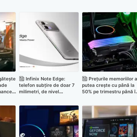
gătește
Infinix Note Edge:
Prețurile memoriilor a
ade
telefon subțire de doar 7
putea crește cu până la
nhanced
milimetri, de nivel
50% pe trimestru până î
tru GTA
midrange
2028