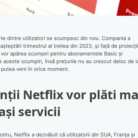
te dintre utilizatori se scumpesc din nou. Compania a
șteptări trimestrul al treilea din 2023, și față de proiecți
uni vor apărea scumpiri pentru abonamentele Basic și
ceste scumpiri, însă prețurile nu au crescut deloc de l
r putea veni în orice moment.
nții Netflix vor plăti ma
și servicii
estru, Netflix a dezvăluit că utilizatorii din SUA, Franța și