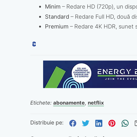
Minim
– Redare HD (720p), un dispo
Standard
– Redare Full HD, două di
Premium
– Redare 4K HDR, sunet spa
Etichete:
abonamente
,
netflix
Distribuie pe Fa
Distribuie pe 
Distribuie
Distri
Tr
Distribuie pe: