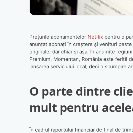
Prețurile abonamentelor
Netflix
pentru o par
anunțat abonați în creștere și venituri peste a
originale, dar chiar și așa, în anumite regi
Premium. Momentan, România este ferită de a
lansarea serviciului local, deci o scumpire a
O parte dintre clie
mult pentru acelea
În cadrul raportului financiar de final de trim