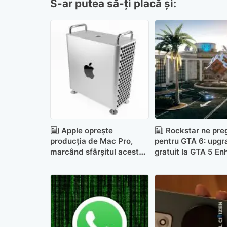
S-ar putea să-ți placă și:
Apple oprește
Rockstar ne pre
producția de Mac Pro,
pentru GTA 6: upgr
marcând sfârșitul acestei
gratuit la GTA 5 E
familii de produse
și un nou heist pen
Online