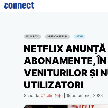
Skip
to
content
FILM & TV
MUZICA SI FILM
STIRI
NETFLIX ANUNȚĂ 
ABONAMENTE, ÎN 
VENITURILOR ȘI 
UTILIZATORI
Scris de
Cătălin Nițu
|
19 octombrie, 2023