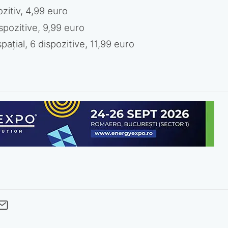
zitiv, 4,99 euro
spozitive, 9,99 euro
țial, 6 dispozitive, 11,99 euro
cebook
Twitter
 pe LinkedIn
buie pe Pinterest
imite prin whatsapp
Trimite pe Email