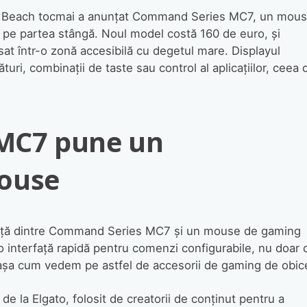
 Beach tocmai a anunțat Command Series MC7, un mou
 pe partea stângă. Noul model costă 160 de euro, și
sat într-o zonă accesibilă cu degetul mare. Displayul
ri, combinații de taste sau control al aplicațiilor, ceea 
MC7 pune un
ouse
erență dintre Command Series MC7 și un mouse de gaming
 o interfață rapidă pentru comenzi configurabile, nu doar 
așa cum vedem pe astfel de accesorii de gaming de obice
e la Elgato, folosit de creatorii de conținut pentru a