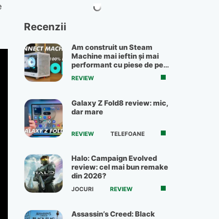
e
Recenzii
Am construit un Steam
Machine mai ieftin și mai
performant cu piese de pe
OLX
REVIEW
Galaxy Z Fold8 review: mic,
dar mare
REVIEW
TELEFOANE
Halo: Campaign Evolved
review: cel mai bun remake
din 2026?
JOCURI
REVIEW
Assassin’s Creed: Black