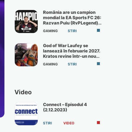
România are un campion
mondial la EA Sports FC 26:
Razvan Puiu (RvPLegend)
câștigă turneul de la Paris
GAMING
STIRI
God of War Laufey se
lansează în februarie 2027.
Kratos revine într-un nou
God of War
GAMING
STIRI
Video
Connect – Episodul 4
(2.12.2023)
STIRI
VIDEO