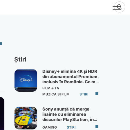
Știri
Disney+ elimină 4K și HDR
din abonamentul Premium,
inclusiv în România. Ce mai
primești de 60 lei pe lună
FILM & TV
MUZICA SI FILM
STIRI
Sony anunță că merge
înainte cu eliminarea
discurilor PlayStation, în
ciuda protestelor
GAMING
STIRI