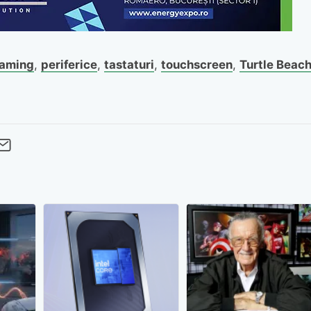
aming
,
periferice
,
tastaturi
,
touchscreen
,
Turtle Beac
cebook
Twitter
 pe LinkedIn
buie pe Pinterest
imite prin whatsapp
Trimite pe Email