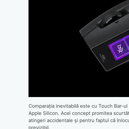
Comparația inevitabilă este cu Touch Bar-u
Apple Silicon. Acel concept promitea scurtătur
atingeri accidentale și pentru faptul că înl
previzibil.