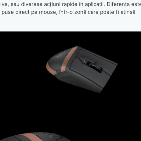
ive, sau diverese acțiuni rapide în aplicații. Diferența est
 puse direct pe mouse, într-o zonă care poate fi atinsă