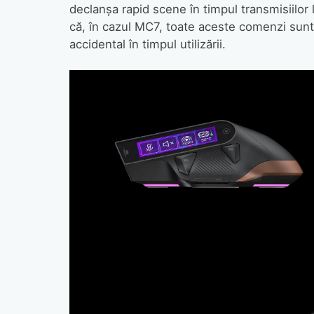
declanșa rapid scene în timpul transmisiilor l
că, în cazul MC7, toate aceste comenzi sunt
accidental în timpul utilizării.