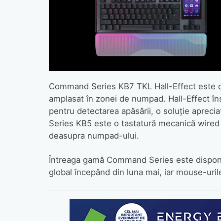
Command Series KB7 TKL Hall-Effect este o t
amplasat în zonei de numpad. Hall-Effect î
pentru detectarea apăsării, o soluție apreci
Series KB5 este o tastatură mecanică wired 
deasupra numpad-ului.
Întreaga gamă Command Series este disponibi
global începând din luna mai, iar mouse-urile