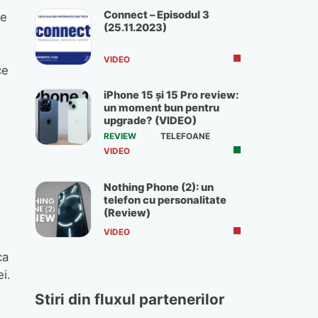
Connect – Episodul 3
se
(25.11.2023)
VIDEO
ce
iPhone 15 și 15 Pro review:
un moment bun pentru
upgrade? (VIDEO)
REVIEW
TELEFOANE
VIDEO
Nothing Phone (2): un
telefon cu personalitate
(Review)
VIDEO
ca
i.
Stiri din fluxul partenerilor