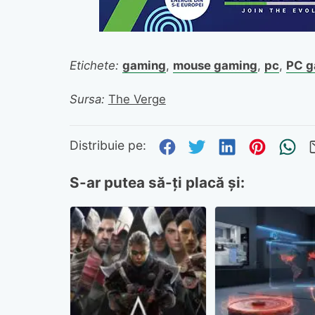
Etichete:
gaming
,
mouse gaming
,
pc
,
PC g
Sursa:
The Verge
Distribuie pe Fa
Distribuie pe 
Distribuie
Distri
Tr
Distribuie pe:
S-ar putea să-ți placă și: