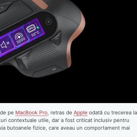
l de pe
MacBook Pro
, retras de
Apple
odată cu trecerea la
i contextuale utile, dar a fost criticat inclusiv pentru
ocuia butoanele fizice, care aveau un comportament mai