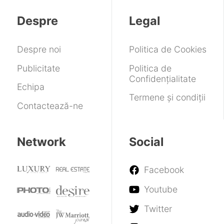
variante
Columbia
din
Apple
pentru
Pictures
Despre
Legal
Germania
2026
Despre noi
Politica de Cookies
Publicitate
Politica de
Confidențialitate
Echipa
Termene și condiții
Contactează-ne
Network
Social
Facebook
Youtube
Twitter