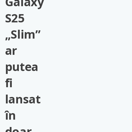
Galaxy
S25
„Slim”
ar
putea
fi
lansat
în
doar