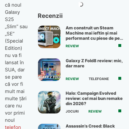
că noul
Galaxy
Recenzii
S25
„Slim” sau
Am construit un Steam
Machine mai ieftin și mai
„SE”
performant cu piese de pe
(Special
OLX
REVIEW
Edition)
nu va fi
Galaxy Z Fold8 review: mic,
lansat în
dar mare
SUA, dar
se pare
REVIEW
TELEFOANE
că vor fi
mult mai
Halo: Campaign Evolved
multe țări
review: cel mai bun remake
din 2026?
care nu
JOCURI
REVIEW
vor primi
noul
Assassin’s Creed: Black
telefon