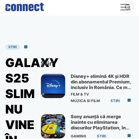
Skip
to
content
STIRI
GALAXY
Știri
S25
Disney+ elimină 4K și HDR
din abonamentul Premium,
inclusiv în România. Ce mai
SLIM
primești de 60 lei pe lună
FILM & TV
MUZICA SI FILM
STIRI
NU
Sony anunță că merge
VINE
înainte cu eliminarea
discurilor PlayStation, în
ciuda protestelor
GAMING
STIRI