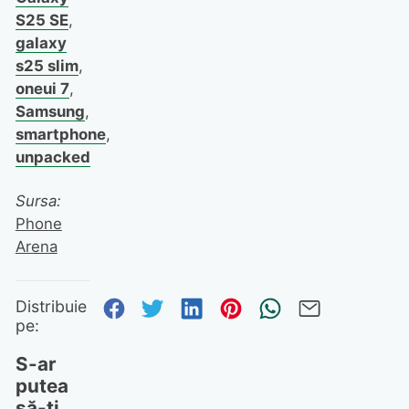
S25 SE
,
galaxy
s25 slim
,
oneui 7
,
Samsung
,
smartphone
,
unpacked
Sursa:
Phone
Arena
Distribuie pe Facebook
Distribuie pe Twitter
Distribuie pe Linked
Distribuie pe Pi
Trimite prin
Trimite 
Distribuie
pe:
S-ar
putea
să-ți