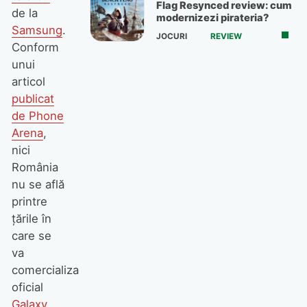
Flag Resynced review: cum
de la
modernizezi pirateria?
Samsung
.
JOCURI
REVIEW
Conform
unui
articol
publicat
de Phone
Arena
,
nici
România
nu se află
printre
țările în
care se
va
comercializa
oficial
Galaxy