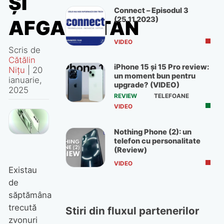
ȘI
Connect – Episodul 3
(25.11.2023)
AFGANISTAN
VIDEO
Scris de
Cătălin
iPhone 15 și 15 Pro review:
Nițu
|
20
un moment bun pentru
ianuarie,
upgrade? (VIDEO)
2025
REVIEW
TELEFOANE
VIDEO
Nothing Phone (2): un
telefon cu personalitate
(Review)
VIDEO
Existau
de
săptămâna
trecută
Stiri din fluxul partenerilor
zvonuri