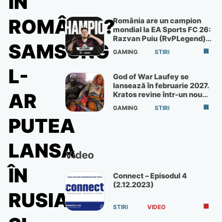
ÎN
ROMÂNIA?
România are un campion
mondial la EA Sports FC 26:
Razvan Puiu (RvPLegend)
SAMSUNG
câștigă turneul de la Paris
GAMING
STIRI
L-
God of War Laufey se
lansează în februarie 2027.
AR
Kratos revine într-un nou
God of War
GAMING
STIRI
PUTEA
LANSA
Video
ÎN
Connect – Episodul 4
(2.12.2023)
RUSIA
STIRI
VIDEO