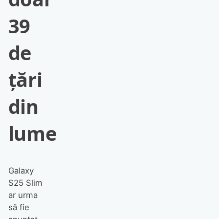
39
de
țări
din
lume
Galaxy
S25 Slim
ar urma
să fie