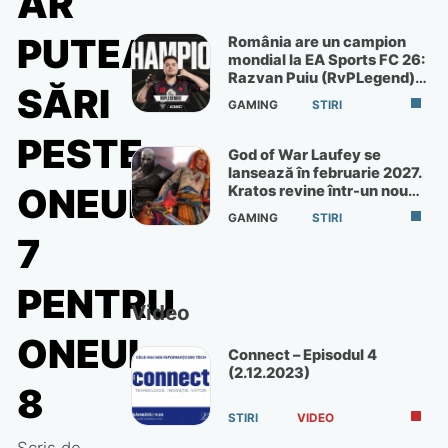
AR
PUTEA
România are un campion
mondial la EA Sports FC 26:
Razvan Puiu (RvPLegend)
SĂRI
câștigă turneul de la Paris
GAMING
STIRI
PESTE
God of War Laufey se
lansează în februarie 2027.
ONEUI
Kratos revine într-un nou
God of War
GAMING
STIRI
7
PENTRU
Video
ONEUI
Connect – Episodul 4
(2.12.2023)
8
STIRI
VIDEO
Scris de