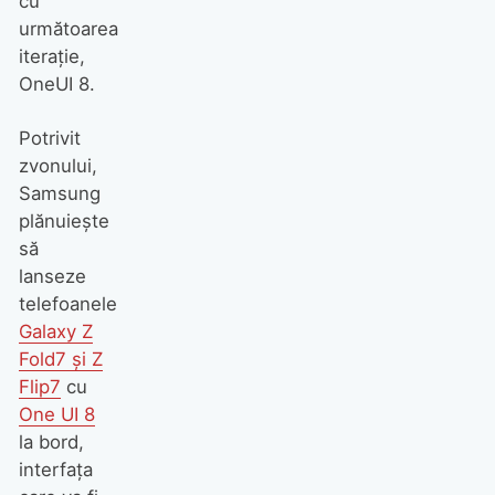
cu
următoarea
iterație,
OneUI 8.
Potrivit
zvonului,
Samsung
plănuiește
să
lanseze
telefoanele
Galaxy Z
Fold7 și Z
Flip7
cu
One UI 8
la bord,
interfața