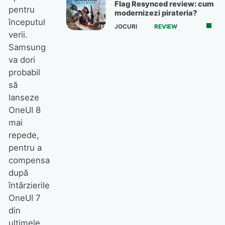
Flag Resynced review: cum
pentru
modernizezi pirateria?
începutul
JOCURI
REVIEW
verii.
Samsung
va dori
probabil
să
lanseze
OneUI 8
mai
repede,
pentru a
compensa
după
întârzierile
OneUI 7
din
ultimele