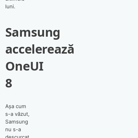
luni.
Samsung
accelerează
OneUI
8
Așa cum
s-a văzut,
Samsung
nu s-a
descurcat