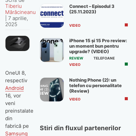
Tiberiu
Connect – Episodul 3
(25.11.2023)
Mărăcineanu
|
7 aprilie,
2025
VIDEO
iPhone 15 și 15 Pro review:
un moment bun pentru
upgrade? (VIDEO)
REVIEW
TELEFOANE
VIDEO
OneUI 8,
Nothing Phone (2): un
respectiv
telefon cu personalitate
Android
(Review)
16, vor
VIDEO
veni
preinstalate
din
fabrică pe
Stiri din fluxul partenerilor
Samsung