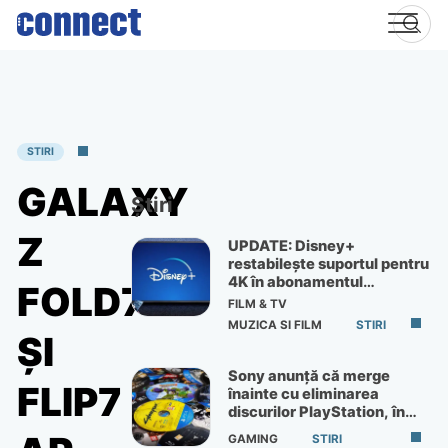
Skip
to
content
STIRI
GALAXY
Știri
Z
UPDATE: Disney+
restabilește suportul pentru
4K în abonamentul
FOLD7
Premium
FILM & TV
MUZICA SI FILM
STIRI
ȘI
Sony anunță că merge
FLIP7
înainte cu eliminarea
discurilor PlayStation, în
ciuda protestelor
GAMING
STIRI