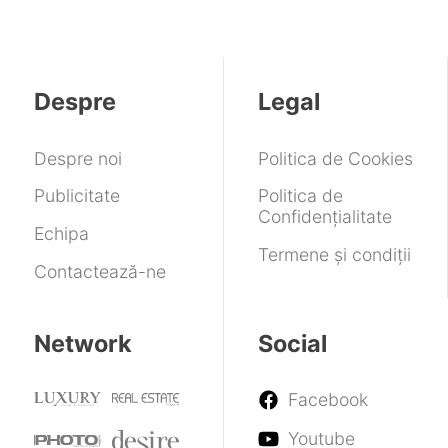
favoarea
dual-
România.
ultimele
Fable
să
neașteptată
Windows
channel
Vrea
anunțuri
îi
Hello
de
să
de
gestionezi
256GB
cumpere
la
compania
Google
Despre
Legal
din
spatele
Glovo
Despre noi
Politica de Cookies
Publicitate
Politica de
Confidențialitate
Echipa
Termene și condiții
Contactează-ne
Network
Social
Facebook
Youtube