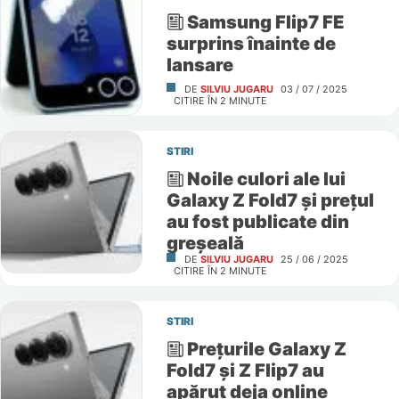
Samsung Flip7 FE
surprins înainte de
lansare
DE
SILVIU JUGARU
03 / 07 / 2025
CITIRE ÎN
2
MINUTE
STIRI
Noile culori ale lui
Galaxy Z Fold7 și prețul
au fost publicate din
greșeală
DE
SILVIU JUGARU
25 / 06 / 2025
CITIRE ÎN
2
MINUTE
STIRI
Prețurile Galaxy Z
Fold7 și Z Flip7 au
apărut deja online