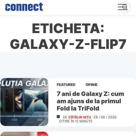
Skip
to
content
ETICHETA:
GALAXY-Z-FLIP7
FEATURED
OPINIE
7 ani de Galaxy Z: cum
am ajuns de la primul
Fold la TriFold
DE
CĂTĂLIN NIȚU
29 / 06 / 2026
CITIRE ÎN
12
MINUTE