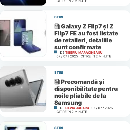
CITIRE ÎN
2
MINUTE
STIRI
Galaxy Z Flip7 și Z
Flip7 FE au fost listate
de retaileri, detaliile
sunt confirmate
DE
TIBERIU MĂRĂCINEANU
07 / 07 / 2025
CITIRE ÎN
2
MINUTE
STIRI
Precomandă și
disponibilitate pentru
noile pliabile de la
Samsung
DE
SILVIU JUGARU
07 / 07 / 2025
CITIRE ÎN
2
MINUTE
STIRI