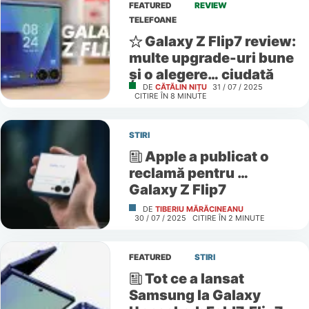
FEATURED
REVIEW
TELEFOANE
Galaxy Z Flip7 review:
multe upgrade-uri bune
și o alegere… ciudată
DE
CĂTĂLIN NIȚU
31 / 07 / 2025
CITIRE ÎN
8
MINUTE
STIRI
Apple a publicat o
reclamă pentru …
Galaxy Z Flip7
DE
TIBERIU MĂRĂCINEANU
30 / 07 / 2025
CITIRE ÎN
2
MINUTE
FEATURED
STIRI
Tot ce a lansat
Samsung la Galaxy