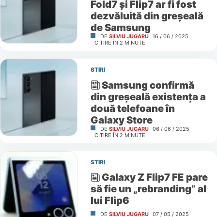
Fold7 și Flip7 ar fi fost
dezvăluită din greșeală
de Samsung
DE
SILVIU JUGARU
16 / 06 / 2025
CITIRE ÎN
2
MINUTE
STIRI
Samsung confirmă
din greșeală existența a
două telefoane în
Galaxy Store
DE
SILVIU JUGARU
06 / 06 / 2025
CITIRE ÎN
2
MINUTE
STIRI
Galaxy Z Flip7 FE pare
să fie un „rebranding” al
lui Flip6
DE
SILVIU JUGARU
07 / 05 / 2025