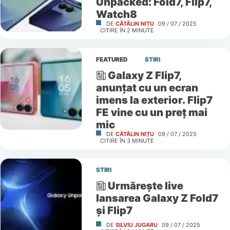
Unpacked: Fold7, Flip7,
Watch8
DE
CĂTĂLIN NIȚU
09 / 07 / 2025
CITIRE ÎN
2
MINUTE
FEATURED
STIRI
Galaxy Z Flip7,
anunțat cu un ecran
imens la exterior. Flip7
FE vine cu un preț mai
mic
DE
CĂTĂLIN NIȚU
09 / 07 / 2025
CITIRE ÎN
3
MINUTE
STIRI
Urmărește live
lansarea Galaxy Z Fold7
și Flip7
DE
SILVIU JUGARU
09 / 07 / 2025