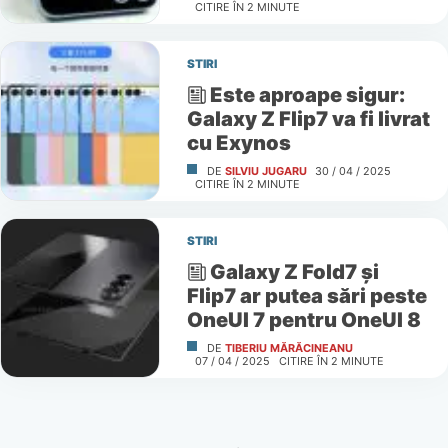
CITIRE ÎN
2
MINUTE
STIRI
Este aproape sigur:
Galaxy Z Flip7 va fi livrat
cu Exynos
DE
SILVIU JUGARU
30 / 04 / 2025
CITIRE ÎN
2
MINUTE
STIRI
Galaxy Z Fold7 și
Flip7 ar putea sări peste
OneUI 7 pentru OneUI 8
DE
TIBERIU MĂRĂCINEANU
07 / 04 / 2025
CITIRE ÎN
2
MINUTE