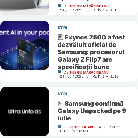
DE
TIBERIU MĂRĂCINEANU
24 / 06 / 2025
CITIRE ÎN
2
MINUTE
STIRI
Exynos 2500 a fost
dezvăluit oficial de
Samsung: procesorul
Galaxy Z Flip7 are
specificații bune
DE
TIBERIU MĂRĂCINEANU
24 / 06 / 2025
CITIRE ÎN
2
MINUTE
STIRI
Samsung confirmă
Galaxy Unpacked pe 9
iulie
DE
SILVIU JUGARU
24 / 06 / 2025
CITIRE ÎN
2
MINUTE