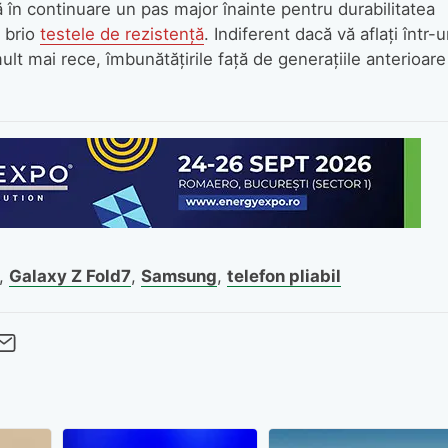
tă în continuare un pas major înainte pentru durabilitatea
u brio
testele de rezistență
. Indiferent dacă vă aflați într-
ult mai rece, îmbunătățirile față de generațiile anterioare
,
Galaxy Z Fold7
,
Samsung
,
telefon pliabil
cebook
Twitter
 pe LinkedIn
buie pe Pinterest
imite prin whatsapp
Trimite pe Email