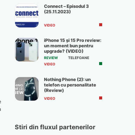
Connect – Episodul 3
(25.11.2023)
VIDEO
iPhone 15 și 15 Pro review:
un moment bun pentru
upgrade? (VIDEO)
REVIEW
TELEFOANE
VIDEO
Nothing Phone (2): un
telefon cu personalitate
(Review)
VIDEO
e
a
Stiri din fluxul partenerilor