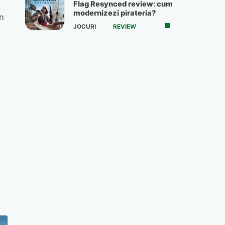
Flag Resynced review: cum
modernizezi pirateria?
un
JOCURI
REVIEW