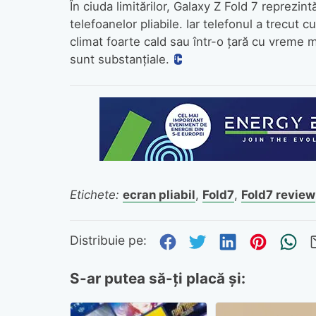
În ciuda limitărilor, Galaxy Z Fold 7 reprezin
telefoanelor pliabile. Iar telefonul a trecut c
climat foarte cald sau într-o țară cu vreme m
sunt substanțiale.
Etichete:
ecran pliabil
,
Fold7
,
Fold7 review
Distribuie pe Fa
Distribuie pe 
Distribuie
Distri
Tr
Distribuie pe:
S-ar putea să-ți placă și: