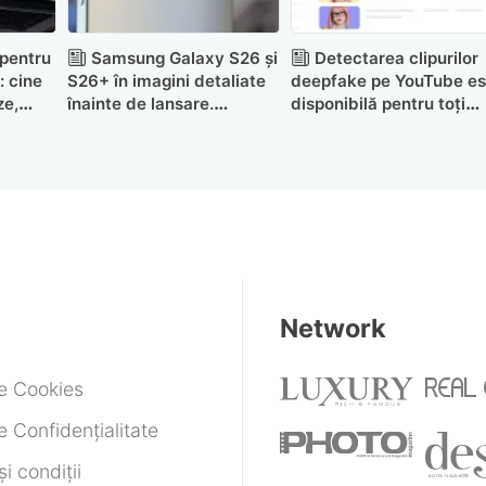
pentru
Samsung Galaxy S26 și
Detectarea clipurilor
: cine
S26+ în imagini detaliate
deepfake pe YouTube es
ze,
înainte de lansare.
disponibilă pentru toți
Specificații complete
creatorii peste 18 ani
Network
de Cookies
e Confidențialitate
i condiții