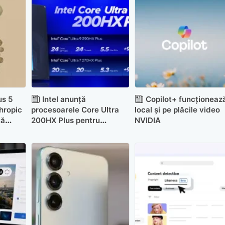
us 5
Intel anunță
Copilot+ funcționeaz
thropic
procesoarele Core Ultra
local și pe plăcile video
ță
200HX Plus pentru
NVIDIA
e preț
laptopuri de gaming de
înaltă performanță