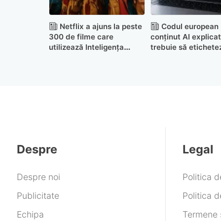
Netflix a ajuns la peste
Codul european 
300 de filme care
conținut AI explicat
utilizează Inteligența
trebuie să etichete
Artificială
când și cum
Despre
Legal
Despre noi
Politica 
Publicitate
Politica d
Echipa
Termene ș