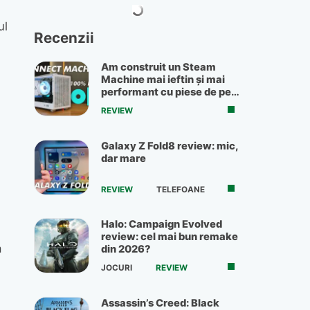
ul
Recenzii
Am construit un Steam
Machine mai ieftin și mai
performant cu piese de pe
OLX
REVIEW
Galaxy Z Fold8 review: mic,
dar mare
REVIEW
TELEFOANE
Halo: Campaign Evolved
review: cel mai bun remake
a
din 2026?
JOCURI
REVIEW
Assassin’s Creed: Black