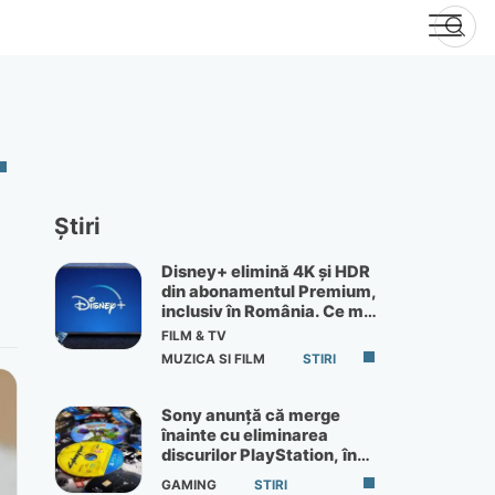
Știri
Disney+ elimină 4K și HDR
din abonamentul Premium,
inclusiv în România. Ce mai
primești de 60 lei pe lună
FILM & TV
MUZICA SI FILM
STIRI
Sony anunță că merge
înainte cu eliminarea
discurilor PlayStation, în
ciuda protestelor
GAMING
STIRI