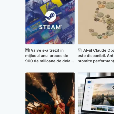
Valve s-a trezit în
AI-ul Claude Op
mijlocul unui proces de
este disponibil. An
900 de milioane de dolari
promite performan
în Marea Britanie
înaltă la jumătate d
față de Fable 5