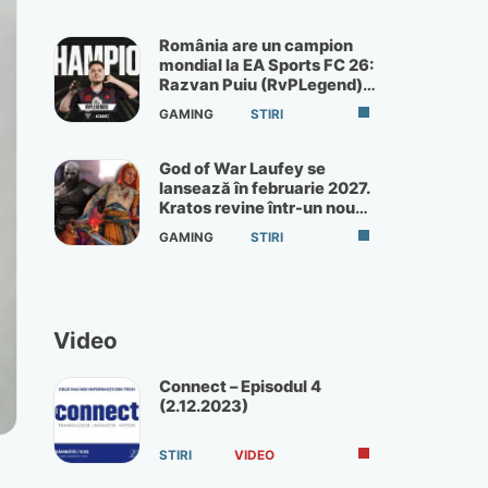
România are un campion
mondial la EA Sports FC 26:
Razvan Puiu (RvPLegend)
câștigă turneul de la Paris
GAMING
STIRI
God of War Laufey se
lansează în februarie 2027.
Kratos revine într-un nou
God of War
GAMING
STIRI
Video
Connect – Episodul 4
(2.12.2023)
STIRI
VIDEO