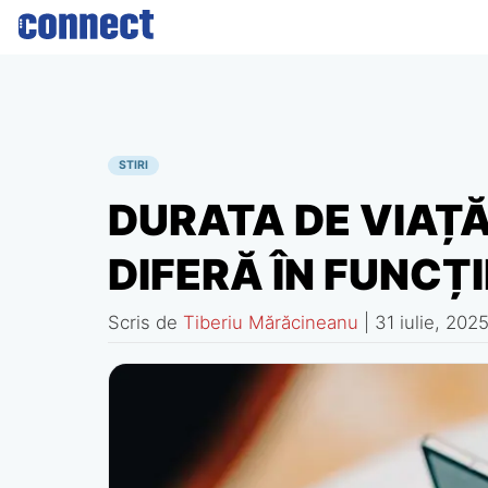
Skip
to
content
STIRI
DURATA DE VIAȚ
DIFERĂ ÎN FUNCȚI
Scris de
Tiberiu Mărăcineanu
|
31 iulie, 202