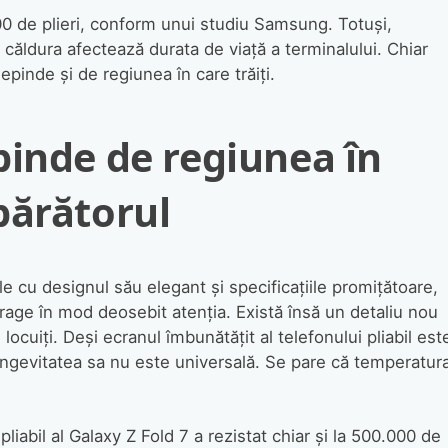
00 de plieri, conform unui studiu Samsung. Totuși,
i căldura afectează durata de viață a terminalului. Chiar
epinde și de regiunea în care trăiți.
pinde de regiunea în
părătorul
ile cu designul său elegant și specificațiile promițătoare,
trage în mod deosebit atenția. Există însă un detaliu nou
 locuiți. Deși ecranul îmbunătățit al telefonului pliabil est
ongevitatea sa nu este universală. Se pare că temperatur
abil al Galaxy Z Fold 7 a rezistat chiar și la 500.000 de