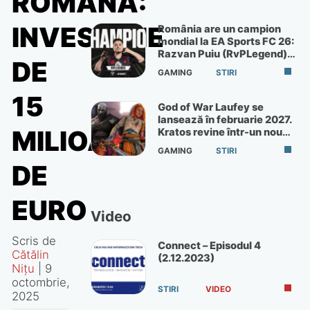
ROMÂNĂ:
INVESTIȚIE
România are un campion
mondial la EA Sports FC 26:
Razvan Puiu (RvPLegend)
DE
câștigă turneul de la Paris
GAMING
STIRI
15
God of War Laufey se
lansează în februarie 2027.
MILIOANE
Kratos revine într-un nou
God of War
GAMING
STIRI
DE
EURO
Video
Scris de
Connect – Episodul 4
Cătălin
(2.12.2023)
Nițu
|
9
octombrie,
STIRI
VIDEO
2025