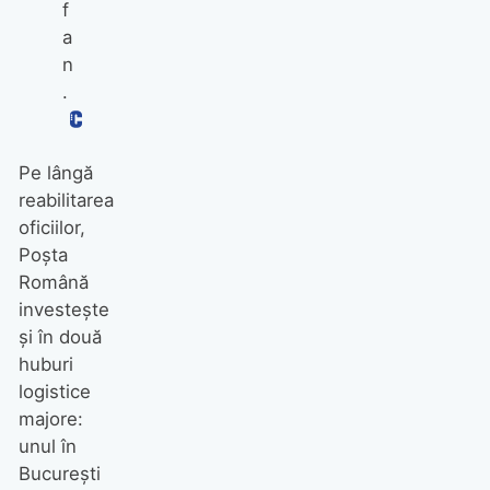
f
a
n
.
Pe lângă
reabilitarea
oficiilor,
Poșta
Română
investește
și în două
huburi
logistice
majore:
unul în
București