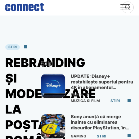
Skip
to
content
STIRI
REBRANDING
Știri
ȘI
UPDATE: Disney+
restabilește suportul pentru
4K în abonamentul
MODERNIZARE
Premium
FILM & TV
MUZICA SI FILM
STIRI
LA
Sony anunță că merge
POȘTA
înainte cu eliminarea
discurilor PlayStation, în
ciuda protestelor
GAMING
STIRI