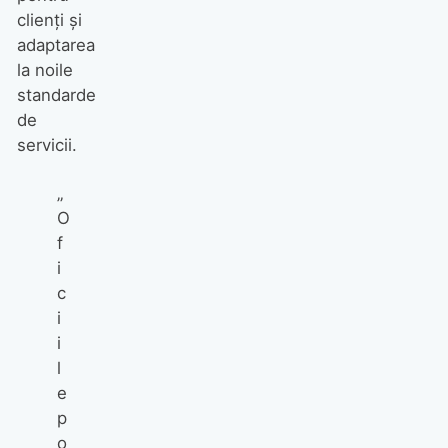
clienți și
adaptarea
la noile
standarde
de
servicii.
„
O
f
i
c
i
i
l
e
p
o