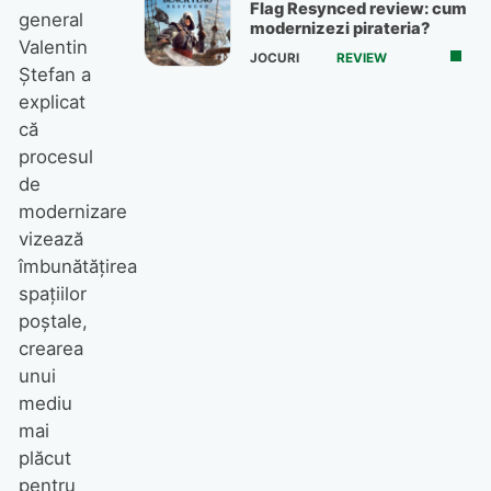
Flag Resynced review: cum
general
modernizezi pirateria?
Valentin
JOCURI
REVIEW
Ștefan a
explicat
că
procesul
de
modernizare
vizează
îmbunătățirea
spațiilor
poștale,
crearea
unui
mediu
mai
plăcut
pentru