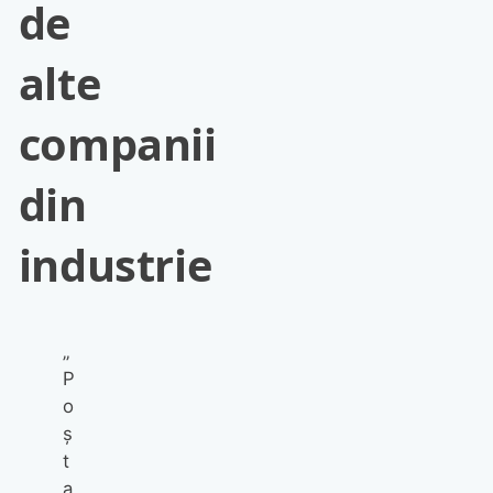
de
alte
companii
din
industrie
„
P
o
ș
t
a