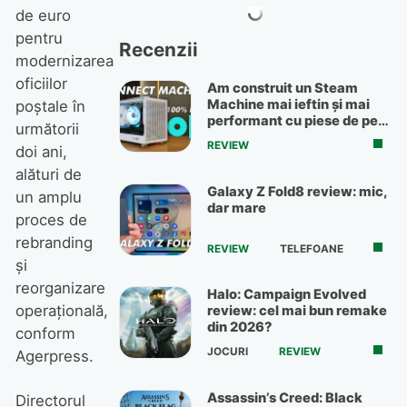
de euro
pentru
Recenzii
modernizarea
oficiilor
Am construit un Steam
Machine mai ieftin și mai
poștale în
performant cu piese de pe
următorii
OLX
REVIEW
doi ani,
alături de
Galaxy Z Fold8 review: mic,
un amplu
dar mare
proces de
rebranding
REVIEW
TELEFOANE
și
reorganizare
Halo: Campaign Evolved
operațională,
review: cel mai bun remake
din 2026?
conform
JOCURI
REVIEW
Agerpress.
Assassin’s Creed: Black
Directorul