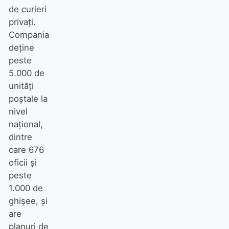
de curieri
privați.
Compania
deține
peste
5.000 de
unități
poștale la
nivel
național,
dintre
care 676
oficii și
peste
1.000 de
ghișee, și
are
planuri de