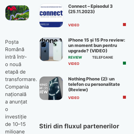
Connect – Episodul 3
(25.11.2023)
VIDEO
iPhone 15 și 15 Pro review:
Poșta
un moment bun pentru
Română
upgrade? (VIDEO)
intră într-
REVIEW
TELEFOANE
o nouă
VIDEO
etapă de
Nothing Phone (2): un
transformare.
telefon cu personalitate
Compania
(Review)
națională
VIDEO
a anunțat
o
investiție
de 10–15
Stiri din fluxul partenerilor
milioane