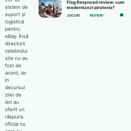
Flag Resynced review: cum
sistem de
modernizezi pirateria?
suport și
JOCURI
REVIEW
logistică
pentru
eBay. Însă
directorii
celebrului
site nu au
fost de
acord, iar
în
decursul
zilei de
ieri au
oferit un
răspuns
oficial cu