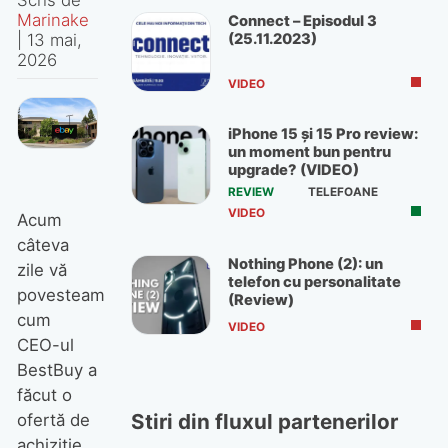
Marinake
Connect – Episodul 3
(25.11.2023)
|
13 mai,
2026
VIDEO
iPhone 15 și 15 Pro review:
un moment bun pentru
upgrade? (VIDEO)
REVIEW
TELEFOANE
VIDEO
Acum
câteva
Nothing Phone (2): un
zile vă
telefon cu personalitate
povesteam
(Review)
cum
VIDEO
CEO-ul
BestBuy a
făcut o
Stiri din fluxul partenerilor
ofertă de
achiziție