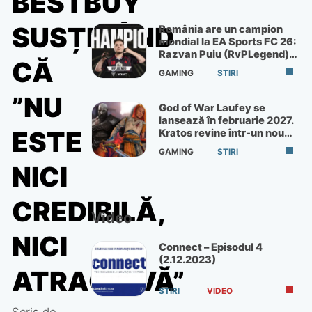
BESTBUY
SUSȚINÂND
România are un campion
mondial la EA Sports FC 26:
Razvan Puiu (RvPLegend)
CĂ
câștigă turneul de la Paris
GAMING
STIRI
”NU
God of War Laufey se
lansează în februarie 2027.
ESTE
Kratos revine într-un nou
God of War
GAMING
STIRI
NICI
CREDIBILĂ,
Video
NICI
Connect – Episodul 4
(2.12.2023)
ATRACTIVĂ”
STIRI
VIDEO
Scris de