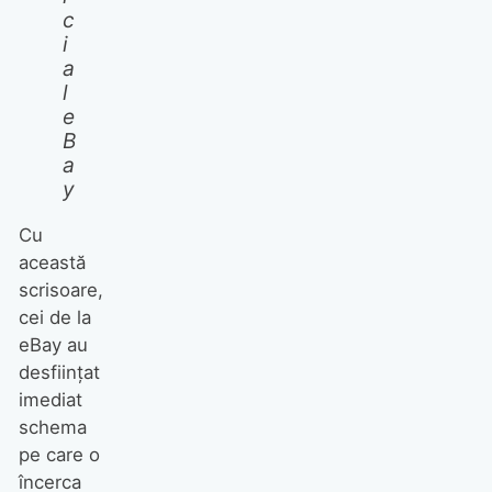
c
i
a
l
e
B
a
y
Cu
această
scrisoare,
cei de la
eBay au
desființat
imediat
schema
pe care o
încerca