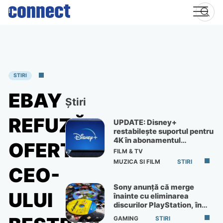
Skip
to
content
STIRI
EBAY
Știri
REFUZĂ
UPDATE: Disney+
restabilește suportul pentru
4K în abonamentul
OFERTA
Premium
FILM & TV
MUZICA SI FILM
STIRI
CEO-
Sony anunță că merge
ULUI
înainte cu eliminarea
discurilor PlayStation, în
ciuda protestelor
GAMING
STIRI