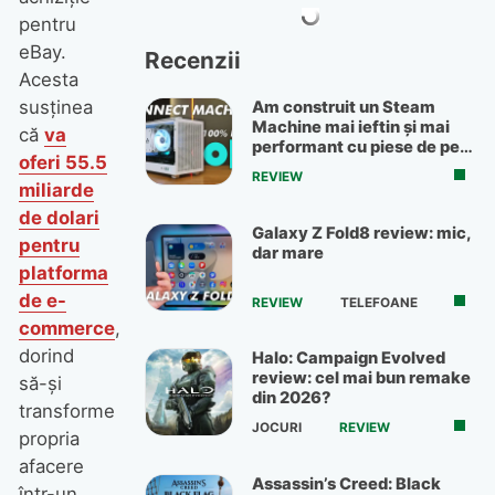
pentru
eBay.
Recenzii
Acesta
susținea
Am construit un Steam
Machine mai ieftin și mai
că
va
performant cu piese de pe
oferi 55.5
OLX
REVIEW
miliarde
de dolari
Galaxy Z Fold8 review: mic,
pentru
dar mare
platforma
de e-
REVIEW
TELEFOANE
commerce
,
dorind
Halo: Campaign Evolved
review: cel mai bun remake
să-și
din 2026?
transforme
JOCURI
REVIEW
propria
afacere
Assassin’s Creed: Black
într-un