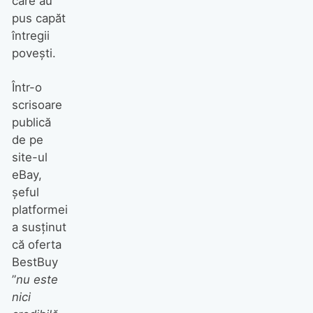
care au
pus capăt
întregii
povești.
Într-o
scrisoare
publică
de pe
site-ul
eBay,
șeful
platformei
a susținut
că oferta
BestBuy
”
nu este
nici