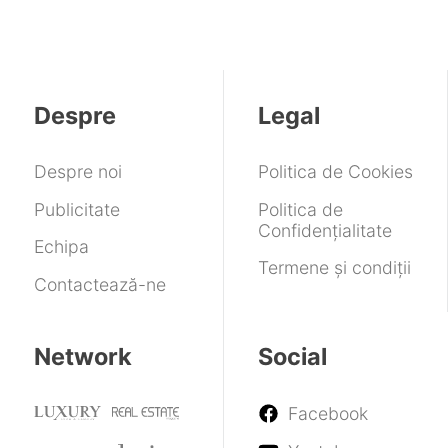
AFEELA,
de
a
din
reduse
de
anunțată
socializare
atins
prețul
imagine
în
minorilor
singularitatea
Vision
2022
sub
Pro
15
de
Despre
Legal
ani
la
Apple.
Includ
Despre noi
Politica de Cookies
cameră
și
Publicitate
Politica de
funcții
Confidențialitate
AI
Echipa
Termene și condiții
Contactează-ne
Network
Social
Facebook