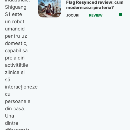
Flag Resynced review: cum
Shiguang
modernizezi pirateria?
S1 este
JOCURI
REVIEW
un robot
umanoid
pentru uz
domestic,
capabil să
preia din
activitățile
zilnice și
să
interacționeze
cu
persoanele
din casă.
Una
dintre