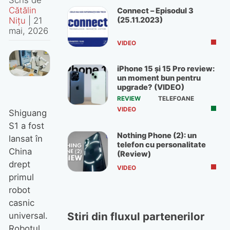
Cătălin
Connect – Episodul 3
(25.11.2023)
Nițu
|
21
mai, 2026
VIDEO
iPhone 15 și 15 Pro review:
un moment bun pentru
upgrade? (VIDEO)
REVIEW
TELEFOANE
VIDEO
Shiguang
S1 a fost
Nothing Phone (2): un
lansat în
telefon cu personalitate
China
(Review)
drept
VIDEO
primul
robot
casnic
Stiri din fluxul partenerilor
universal.
Robotul