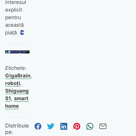
interesul
explicit
pentru
această
piață.
Etichete:
GigaBrain
,
roboți
,
Shiguang
S1
,
smart
home
Distribuie pe Facebook
Distribuie pe Twitter
Distribuie pe Linked
Distribuie pe Pi
Trimite prin
Trimite 
Distribuie
pe: