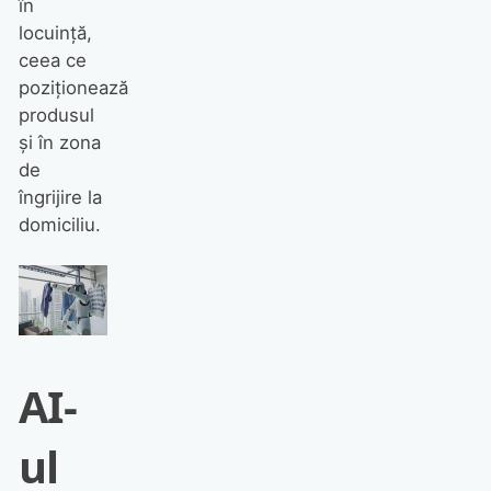
în
locuință,
ceea ce
poziționează
produsul
și în zona
de
îngrijire la
domiciliu.
AI-
ul