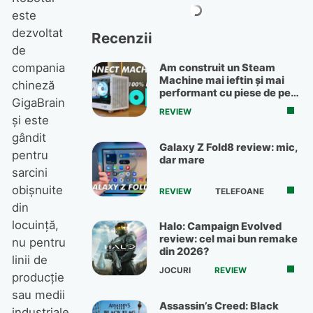
este
dezvoltat
Recenzii
de
compania
Am construit un Steam
Machine mai ieftin și mai
chineză
performant cu piese de pe
GigaBrain
OLX
REVIEW
și este
gândit
Galaxy Z Fold8 review: mic,
pentru
dar mare
sarcini
obișnuite
REVIEW
TELEFOANE
din
locuință,
Halo: Campaign Evolved
review: cel mai bun remake
nu pentru
din 2026?
linii de
JOCURI
REVIEW
producție
sau medii
Assassin’s Creed: Black
industriale.