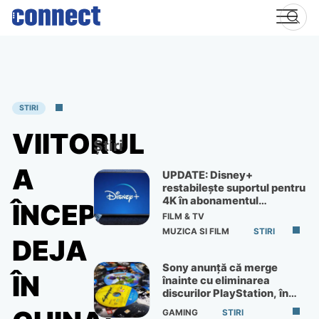
Skip
to
content
STIRI
VIITORUL
Știri
A
UPDATE: Disney+
restabilește suportul pentru
4K în abonamentul
ÎNCEPUT
Premium
FILM & TV
MUZICA SI FILM
STIRI
DEJA
Sony anunță că merge
ÎN
înainte cu eliminarea
discurilor PlayStation, în
ciuda protestelor
GAMING
STIRI