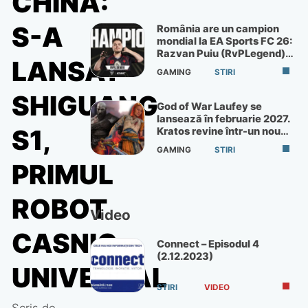
CHINA:
S-A
România are un campion
mondial la EA Sports FC 26:
Razvan Puiu (RvPLegend)
LANSAT
câștigă turneul de la Paris
GAMING
STIRI
SHIGUANG
God of War Laufey se
lansează în februarie 2027.
S1,
Kratos revine într-un nou
God of War
GAMING
STIRI
PRIMUL
ROBOT
Video
CASNIC
Connect – Episodul 4
(2.12.2023)
UNIVERSAL
STIRI
VIDEO
Scris de