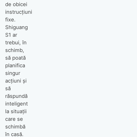
de obicei
instrucțiuni
fixe.
Shiguang
S1 ar
trebui, în
schimb,
să poată
planifica
singur
acțiuni și
să
răspundă
inteligent
la situații
care se
schimbă
în casă.