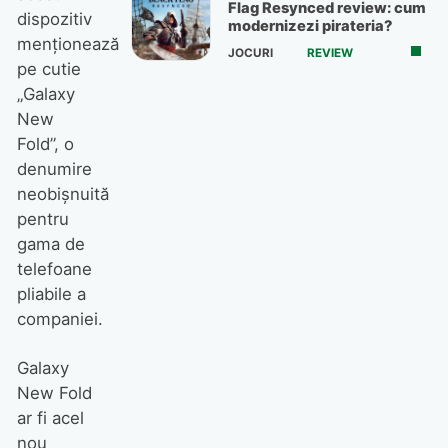
Flag Resynced review: cum
dispozitiv
modernizezi pirateria?
menționează
JOCURI
REVIEW
pe cutie
„Galaxy
New
Fold”, o
denumire
neobișnuită
pentru
gama de
telefoane
pliabile a
companiei.
Galaxy
New Fold
ar fi acel
nou