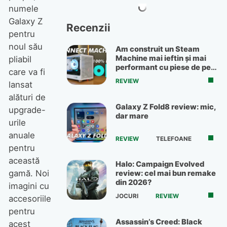
numele
Galaxy Z
Recenzii
pentru
noul său
Am construit un Steam
Machine mai ieftin și mai
pliabil
performant cu piese de pe
care va fi
OLX
REVIEW
lansat
alături de
Galaxy Z Fold8 review: mic,
upgrade-
dar mare
urile
anuale
REVIEW
TELEFOANE
pentru
această
Halo: Campaign Evolved
gamă. Noi
review: cel mai bun remake
din 2026?
imagini cu
JOCURI
REVIEW
accesoriile
pentru
Assassin’s Creed: Black
acest