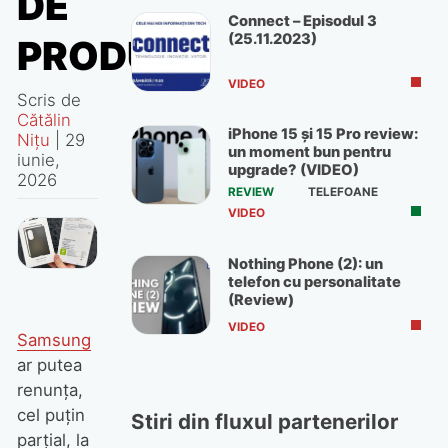
DE
Connect – Episodul 3
(25.11.2023)
PRODUS?
VIDEO
Scris de
Cătălin
iPhone 15 și 15 Pro review:
Nițu
|
29
un moment bun pentru
iunie,
upgrade? (VIDEO)
2026
REVIEW
TELEFOANE
VIDEO
Nothing Phone (2): un
telefon cu personalitate
(Review)
VIDEO
Samsung
ar putea
renunța,
cel puțin
Stiri din fluxul partenerilor
parțial, la