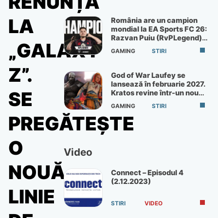
RENUNȚA
LA
România are un campion
mondial la EA Sports FC 26:
Razvan Puiu (RvPLegend)
„GALAXY
câștigă turneul de la Paris
GAMING
STIRI
Z”.
God of War Laufey se
lansează în februarie 2027.
SE
Kratos revine într-un nou
God of War
GAMING
STIRI
PREGĂTEȘTE
O
Video
NOUĂ
Connect – Episodul 4
(2.12.2023)
LINIE
STIRI
VIDEO