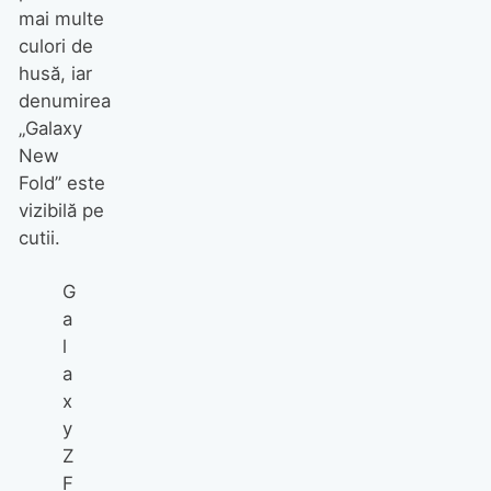
mai multe
culori de
husă, iar
denumirea
„Galaxy
New
Fold” este
vizibilă pe
cutii.
G
a
l
a
x
y
Z
F