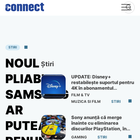
Skip
to
content
STIRI
NOUL
Știri
PLIABIL
UPDATE: Disney+
restabilește suportul pentru
4K în abonamentul
SAMSUNG
Premium
FILM & TV
MUZICA SI FILM
STIRI
AR
Sony anunță că merge
PUTEA
înainte cu eliminarea
discurilor PlayStation, în
ciuda protestelor
GAMING
STIRI